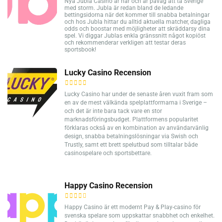
Nya Jubla Casino är här och är påväg att ta Sverige
med storm. Jubla är redan bland de ledande
bettingsidorna när det kommer till snabba betalningar
och hos Jubla hittar du alltid aktuella matcher, dagliga
odds och boostar med möjligheter att skräddarsy dina
spel. Vi diggar Jublas enkla gränssnitt något kopiöst
och rekommenderar verkligen att testar deras
sportsbook!
Lucky Casino Recension
Lucky Casino har under de senaste åren vuxit fram som
en av de mest välkända spelplattformarna i Sverige –
och det är inte bara tack vare en stor
marknadsföringsbudget. Plattformens popularitet
förklaras också av en kombination av användarvänlig
design, snabba betalningslösningar via Swish och
Trustly, samt ett brett spelutbud som tilltalar både
casinospelare och sportsbettare.
Happy Casino Recension
Happy Casino är ett modernt Pay & Play-casino för
svenska spelare som uppskattar snabbhet och enkelhet.