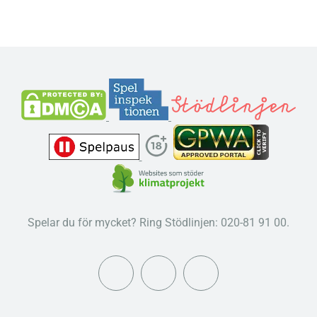
Spelar du för mycket? Ring Stödlinjen: 020-81 91 00.