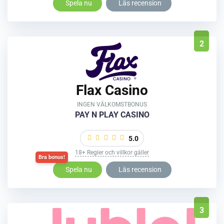
Spela nu
Läs recension
2
Flax Casino
INGEN VÄLKOMSTBONUS
PAY N PLAY CASINO
5.0
18+ Regler och villkor gäller
Spela nu
Läs recension
3