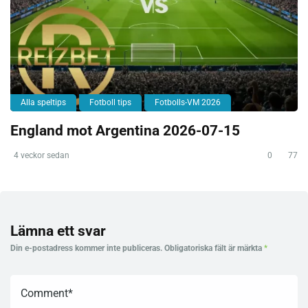
Alla speltips
Fotboll tips
Fotbolls-VM 2026
England mot Argentina 2026-07-15
4 veckor sedan
0
77
Lämna ett svar
Din e-postadress kommer inte publiceras.
Obligatoriska fält är märkta
*