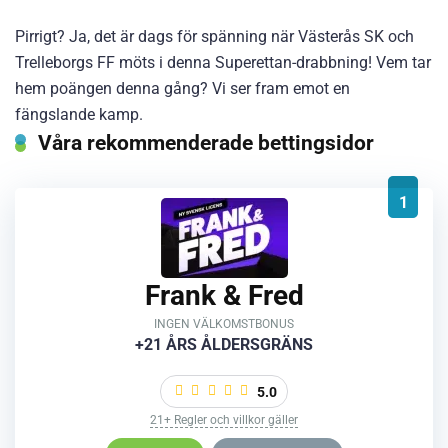
Pirrigt? Ja, det är dags för spänning när Västerås SK och
Trelleborgs FF möts i denna Superettan-drabbning! Vem tar
hem poängen denna gång? Vi ser fram emot en
fängslande kamp.
Våra rekommenderade bettingsidor
1
Frank & Fred
INGEN VÄLKOMSTBONUS
+21 ÅRS ÅLDERSGRÄNS
5.0
21+ Regler och villkor gäller