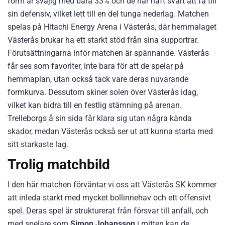
form är svajig med bara 33% och de har haft svårt att få till
sin defensiv, vilket lett till en del tunga nederlag. Matchen
spelas på Hitachi Energy Arena i Västerås, där hemmalaget
Västerås brukar ha ett starkt stöd från sina supportrar.
Förutsättningarna inför matchen är spännande. Västerås
får ses som favoriter, inte bara för att de spelar på
hemmaplan, utan också tack vare deras nuvarande
formkurva. Dessutom skiner solen över Västerås idag,
vilket kan bidra till en festlig stämning på arenan.
Trelleborgs å sin sida får klara sig utan några kända
skador, medan Västerås också ser ut att kunna starta med
sitt starkaste lag.
Trolig matchbild
I den här matchen förväntar vi oss att Västerås SK kommer
att inleda starkt med mycket bollinnehav och ett offensivt
spel. Deras spel är strukturerat från försvar till anfall, och
med spelare som
Simon Johansson
i mitten kan de