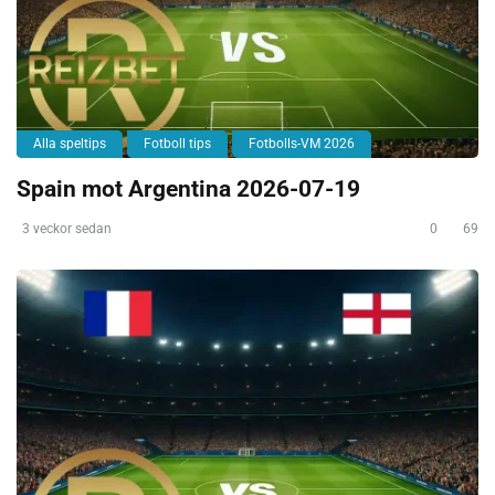
Alla speltips
Fotboll tips
Fotbolls-VM 2026
Spain mot Argentina 2026-07-19
3 veckor sedan
0
69