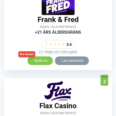
Frank & Fred
INGEN VÄLKOMSTBONUS
+21 ÅRS ÅLDERSGRÄNS
5.0
21+ Regler och villkor gäller
Spela nu
Läs recension
3
Flax Casino
INGEN VÄLKOMSTBONUS