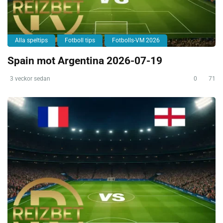
Alla speltips
Fotboll tips
Fotbolls-VM 2026
Spain mot Argentina 2026-07-19
3 veckor sedan
0
71