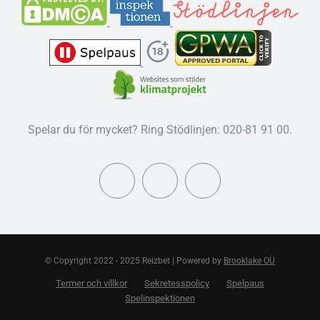
Spelar du för mycket? Ring Stödlinjen: 020-81 91 00.
© Copyright 2022 - 2025 Reizbet | Powered by
Brooklake OÜ
Termer och villkor
Sekretesspolicy
Spelpaus
Spelinspektionen