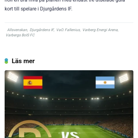
kort till spelare i Djurgårdens IF.
Allsvenskan
,
Djurgårdens IF
,
VaO. Fallenius
,
Varberg Energi Arena
,
Varbergs BoIS FC
Läs mer