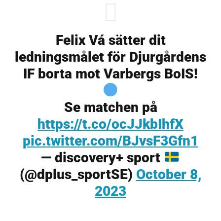
Felix Vá sätter dit
ledningsmålet för Djurgårdens
IF borta mot Varbergs BoIS!
Se matchen på
https://t.co/ocJJkbIhfX
pic.twitter.com/BJvsF3Gfn1
— discovery+ sport
(@dplus_sportSE)
October 8,
2023