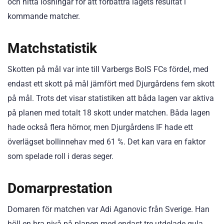
och hitta lösningar för att förbättra lagets resultat i
kommande matcher.
Matchstatistik
Skotten på mål var inte till Varbergs BoIS FCs fördel, med
endast ett skott på mål jämfört med Djurgårdens fem skott
på mål. Trots det visar statistiken att båda lagen var aktiva
på planen med totalt 18 skott under matchen. Båda lagen
hade också flera hörnor, men Djurgårdens IF hade ett
överlägset bollinnehav med 61 %. Det kan vara en faktor
som spelade roll i deras seger.
Domarprestation
Domaren för matchen var Adi Aganovic från Sverige. Han
höll en bra nivå på planen med endast tre utdelade gula