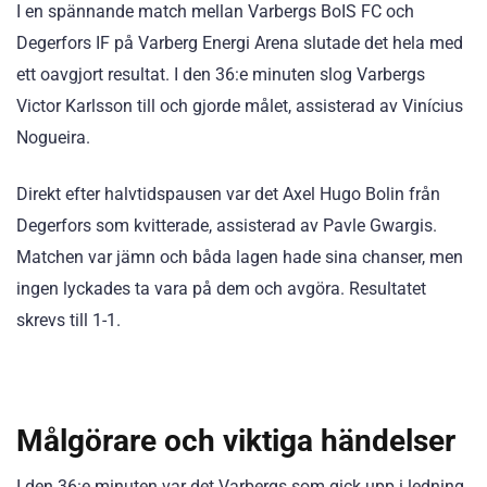
I en spännande match mellan Varbergs BoIS FC och
Degerfors IF på Varberg Energi Arena slutade det hela med
ett oavgjort resultat. I den 36:e minuten slog Varbergs
Victor Karlsson till och gjorde målet, assisterad av Vinícius
Nogueira.
Direkt efter halvtidspausen var det Axel Hugo Bolin från
Degerfors som kvitterade, assisterad av Pavle Gwargis.
Matchen var jämn och båda lagen hade sina chanser, men
ingen lyckades ta vara på dem och avgöra. Resultatet
skrevs till 1-1.
Målgörare och viktiga händelser
I den 36:e minuten var det Varbergs som gick upp i ledning.