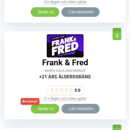
18+ Regler och villkor gäller
Spela nu
Läs recension
2
Frank & Fred
INGEN VÄLKOMSTBONUS
+21 ÅRS ÅLDERSGRÄNS
5.0
21+ Regler och villkor gäller
Spela nu
Läs recension