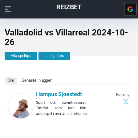
REIZBET
Valladolid vs Villarreal 2024-10-
26
Alla speltips
La Liga tips
Om
Senaste inläggen
Hampus Sjoestedt
Följ mig
Sport och travintresserad
Timråit som har kört
andelspel i mer än ett årtionde.