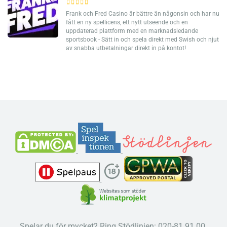
Frank och Fred Casino är bättre än någonsin och har nu
fått en ny spellicens, ett nytt utseende och en
uppdaterad plattform med en marknadsledande
sportsbook - Sätt in och spela direkt med Swish och njut
av snabba utbetalningar direkt in på kontot!
Spelar du för mycket? Ring Stödlinjen: 020-81 91 00.