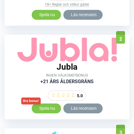
18+ Regler och villkor gäller
Spela nu
Läs recension
2
Jubla
INGEN VÄLKOMSTBONUS
+21 ÅRS ÅLDERSGRÄNS
5.0
Spela nu
Läs recension
3