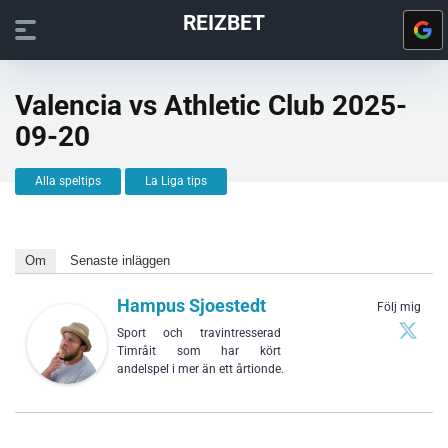
REIZBET
Valencia vs Athletic Club 2025-
09-20
Alla speltips
La Liga tips
Om
Senaste inläggen
Hampus Sjoestedt
Följ mig
Sport och travintresserad
Timråit som har kört
andelspel i mer än ett årtionde.