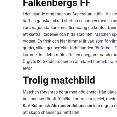
Falkenbergs FF
I den sjunde omgången av Superettan ställs Utsikte
haft en ganska mixad start på säsongen med en ser
vara något starkare med fler poäng på kontot. Denna
att klättra i tabellen och hitta stabilitet. Matchen
ryggen. En frisk och klar himmel är vad som förv
grader, vilket ger perfekta förhållanden för fotboll
kommer in i detta möte efter en oavgjord match m
Örgryte IS. Skadeproblemen är relativt hanterbara, v
elvor.
Trolig matchbild
Matchen förväntas börja med hög energi från båda la
bollinnehav för att försöka kontrollera spelet, med
Karl Bohm
och
Alexander Johansson
kan utgöra s
att skapa chanser på mittfältet.