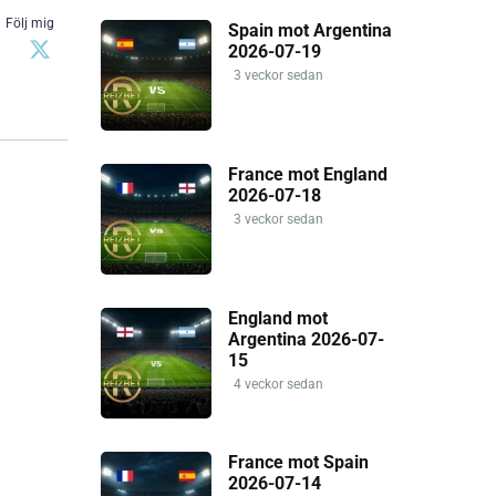
Följ mig
Spain mot Argentina
2026-07-19
3 veckor sedan
France mot England
2026-07-18
3 veckor sedan
England mot
Argentina 2026-07-
15
4 veckor sedan
France mot Spain
2026-07-14