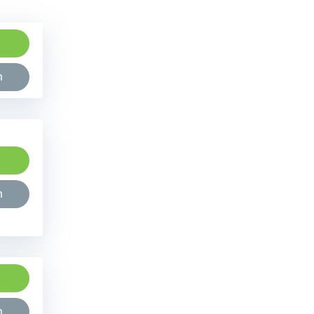
n
n
n