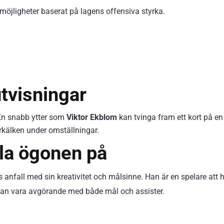
 möjligheter baserat på lagens offensiva styrka.
utvisningar
. En snabb ytter som
Viktor Ekblom
kan tvinga fram ett kort på en
rkälken under omställningar.
lla ögonen på
s anfall med sin kreativitet och målsinne. Han är en spelare att h
kan vara avgörande med både mål och assister.