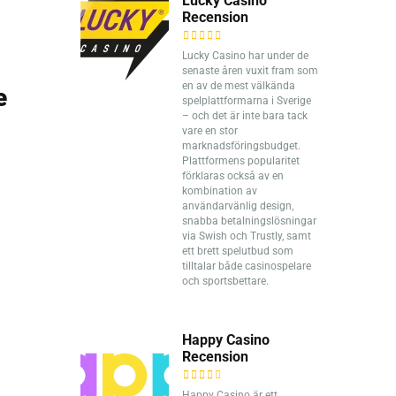
Lucky Casino
Recension
Lucky Casino har under de
senaste åren vuxit fram som
en av de mest välkända
e
spelplattformarna i Sverige
– och det är inte bara tack
vare en stor
marknadsföringsbudget.
Plattformens popularitet
förklaras också av en
kombination av
användarvänlig design,
snabba betalningslösningar
via Swish och Trustly, samt
ett brett spelutbud som
tilltalar både casinospelare
och sportsbettare.
Happy Casino
Recension
Happy Casino är ett