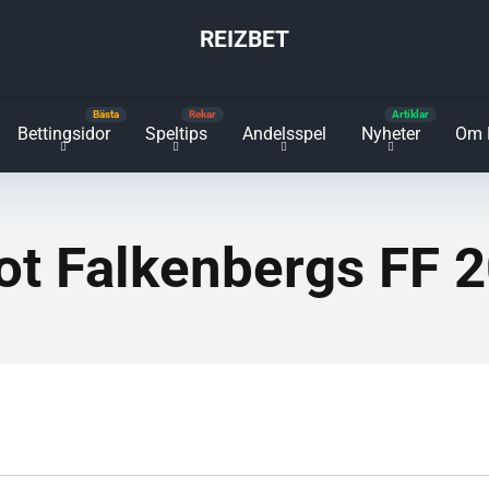
REIZBET
Bettingsidor
Speltips
Andelsspel
Nyheter
Om 
ot Falkenbergs FF 