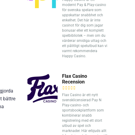
modernt Pay & Play-casino
för svenska spelare som
uppskattar snabbhet och
enkelhet. Det här är inte
casinot för dig som jagar
bonusar eller ett komplett
spelbibliotek – men om du
värderar smidiga uttag och
ett pålitligt spelutbud kan vi
varmt rekommendera
Happy Casino.
Flax Casino
Recension
vgjorda
Flax Casino är ett nytt
t bättre
svensklicensierad Pay N
Play-casino- och
na
sportsbookplattform som
kombinerar snabb
registrering med ett stort
utbud av spel och
marknader. Här erbjuds allt