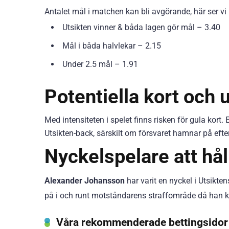
Antalet mål i matchen kan bli avgörande, här ser vi
Utsikten vinner & båda lagen gör mål – 3.40
Mål i båda halvlekar – 2.15
Under 2.5 mål – 1.91
Potentiella kort och 
Med intensiteten i spelet finns risken för gula kort
Utsikten-back, särskilt om försvaret hamnar på efte
Nyckelspelare att hå
Alexander Johansson
har varit en nyckel i Utsikten
på i och runt motståndarens straffområde då han 
Våra rekommenderade bettingsidor