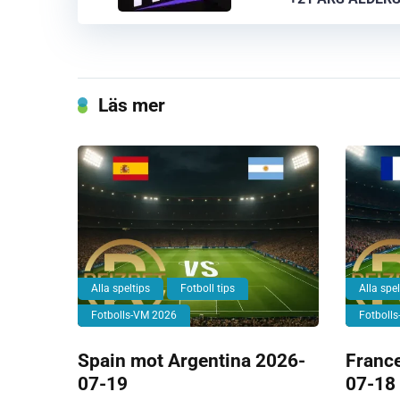
Läs mer
Alla speltips
Fotboll tips
Alla spel
Fotbolls-VM 2026
Fotboll
Spain mot Argentina 2026-
Franc
07-19
07-18