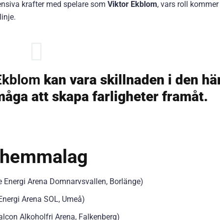
fensiva krafter med spelare som
Viktor Ekblom
, vars roll kommer
inje.
 Ekblom
kan vara skillnaden i den hä
åga att skapa farligheter framåt.
r hemmalag
 Energi Arena Domnarvsvallen, Borlänge)
Energi Arena SOL, Umeå)
lcon Alkoholfri Arena, Falkenberg)