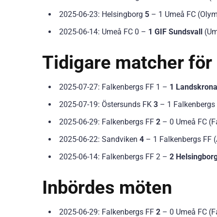
2025-06-23: Helsingborg
5
– 1 Umeå FC (Olymp
2025-06-14: Umeå FC 0 –
1 GIF Sundsvall
(Um
Tidigare matcher för
2025-07-27: Falkenbergs FF 1 –
1 Landskrona
2025-07-19: Östersunds FK
3
– 1 Falkenbergs 
2025-06-29: Falkenbergs FF
2
– 0 Umeå FC (Fa
2025-06-22: Sandviken
4
– 1 Falkenbergs FF (
2025-06-14: Falkenbergs FF 2 –
2 Helsingbor
Inbördes möten
2025-06-29: Falkenbergs FF
2
– 0 Umeå FC (Fa