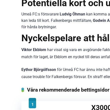
Potentiella kort och 
Umeå FC:s försvarare
Ludvig Öhman
kan komma at
kan leda till kort. Falkenbergs mittfältare,
Godwin A
för hårda brytningar.
Nyckelspelare att hå
Viktor Ekblom
har visat sig vara en avgörande fakto
match för laget, är Ekblom en nyckel till deras an
Eythor Björgólfs­son
för Umeå FC har ännu inte ha
cause trouble för Falkenbergs försvar. En straff e
Våra rekommenderade bettingsidor
1
X300