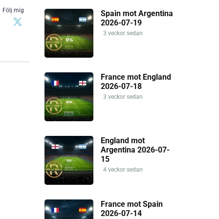
Följ mig
Spain mot Argentina
2026-07-19
3 veckor sedan
France mot England
2026-07-18
3 veckor sedan
England mot
Argentina 2026-07-
15
4 veckor sedan
France mot Spain
2026-07-14