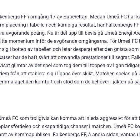
Falkenbergs FF i omgång 17 av Superettan. Medan Umeå FC har 
m placering i tabellen och kämpiga resultat, har Falkenbergs F
ra avgörande poäng. Nu är det upp till bevis på Umeå Energi Are
ch hitta momentum inför de avgörande omgångarna. För Umeå FC 
r sig i botten av tabellen och letar desperat efter den gnista som
tser har de haft svårt att omvandla prestationer till segrar. Fa
 visat glimtar av det spel som tog dem till toppen av ligan tidigar
dem från att etablera sig i ligans övre skikt. Matchen spelas p
hemmalaget den komfort och stöd som de behöver i jakten på s
meå FC som troligtvis kan komma att inleda aggressivt för att b
aplansfördelen och skapa tidiga chanser i matchen. Umeå FC 
varet av hemmapubliken. Falkenbergs FF, å andra sidan, väntas u