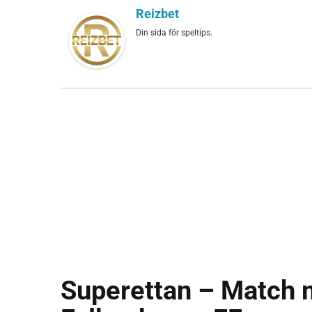
Reizbet
Din sida för speltips.
Superettan – Match 