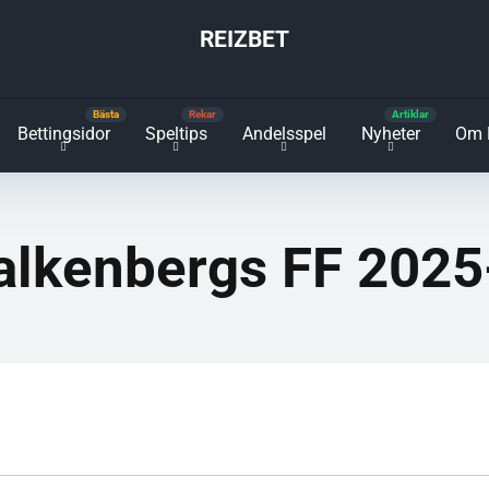
REIZBET
Bettingsidor
Speltips
Andelsspel
Nyheter
Om 
alkenbergs FF 2025