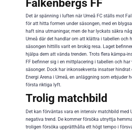
Falkenbergs FF
Det är spänning i luften när Umeå FC ställs mot 
för att hitta formen under säsongen, med en blygsa
haft sina utmaningar, men de har lyckats säkra någ
Umeå där det handlar om att klättra i tabellen o
säsongen hittills varit en brokig resa. Laget befinne
hjälpa dem att vända trenden. Trots flera kämpa-insa
FF befinner sig i en mittplacering i tabellen och har
säsonger. Dock har inkonsekventa insatser hindrat 
Energi Arena i Umeå, en anläggning som erbjuder 
första riktiga lyft.
Trolig matchbild
Det kan förväntas vara en intensiv matchbild med U
negativa trend. De kommer försöka utnyttja hemm
troligen försöka upprätthålla ett högt tempo i förs