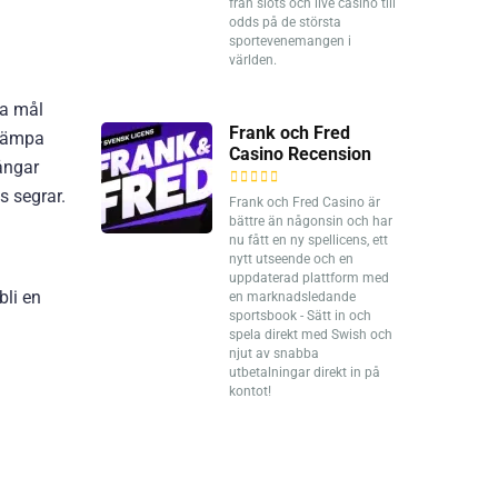
från slots och live casino till
odds på de största
sportevenemangen i
världen.
ta mål
Frank och Fred
 kämpa
Casino Recension
ångar
s segrar.
Frank och Fred Casino är
bättre än någonsin och har
nu fått en ny spellicens, ett
nytt utseende och en
uppdaterad plattform med
bli en
en marknadsledande
sportsbook - Sätt in och
spela direkt med Swish och
njut av snabba
utbetalningar direkt in på
kontot!