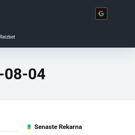
Reizbet
-08-04
Senaste Rekarna