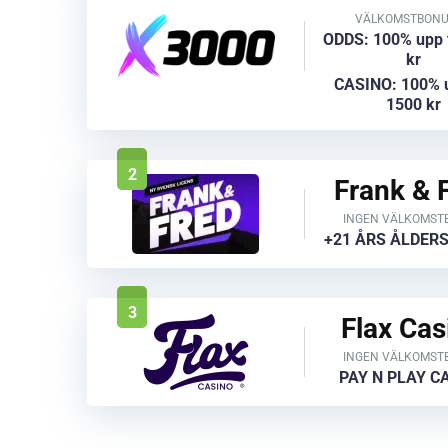
VÄLKOMSTBON
ODDS: 100% upp t
kr
CASINO: 100% up
1500 kr
2
Frank & 
INGEN VÄLKOMST
+21 ÅRS ÅLDER
3
Flax Cas
INGEN VÄLKOMST
PAY N PLAY C