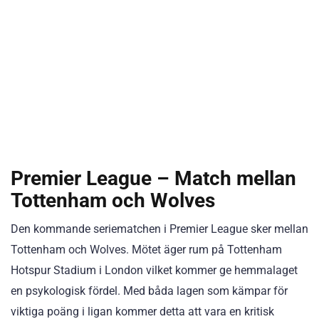
Premier League – Match mellan
Tottenham och Wolves
Den kommande seriematchen i Premier League sker mellan
Tottenham och Wolves. Mötet äger rum på Tottenham
Hotspur Stadium i London vilket kommer ge hemmalaget
en psykologisk fördel. Med båda lagen som kämpar för
viktiga poäng i ligan kommer detta att vara en kritisk