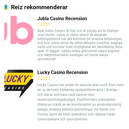
Reiz rekommenderar
Jubla Casino Recension
Nya Jubla Casino är här och är påväg att ta Sverige
med storm. Jubla är redan bland de ledande
bettingsidorna när det kommer till snabba betalningar
och hos Jubla hittar du alltid aktuella matcher, dagliga
odds och boostar med möjligheter att skräddarsy dina
spel. Vi diggar Jublas enkla gränssnitt något kopiöst
och rekommenderar verkligen att testar deras
sportsbook!
Lucky Casino Recension
Lucky Casino har under de senaste åren vuxit fram som
en av de mest välkända spelplattformarna i Sverige –
och det är inte bara tack vare en stor
marknadsföringsbudget. Plattformens popularitet
förklaras också av en kombination av användarvänlig
design, snabba betalningslösningar via Swish och
Trustly, samt ett brett spelutbud som tilltalar både
casinospelare och sportsbettare.