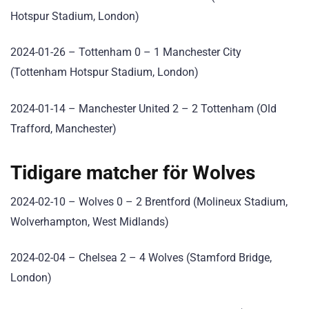
Hotspur Stadium, London)
2024-01-26 – Tottenham 0 – 1 Manchester City
(Tottenham Hotspur Stadium, London)
2024-01-14 – Manchester United 2 – 2 Tottenham (Old
Trafford, Manchester)
Tidigare matcher för Wolves
2024-02-10 – Wolves 0 – 2 Brentford (Molineux Stadium,
Wolverhampton, West Midlands)
2024-02-04 – Chelsea 2 – 4 Wolves (Stamford Bridge,
London)