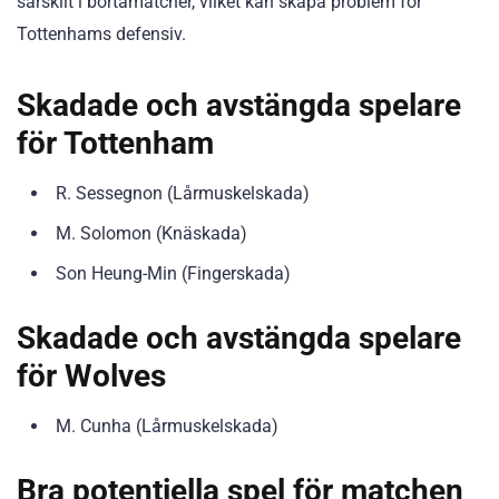
särskilt i bortamatcher, vilket kan skapa problem för
Tottenhams defensiv.
Skadade och avstängda spelare
för Tottenham
R. Sessegnon (Lårmuskelskada)
M. Solomon (Knäskada)
Son Heung-Min (Fingerskada)
Skadade och avstängda spelare
för Wolves
M. Cunha (Lårmuskelskada)
Bra potentiella spel för matchen