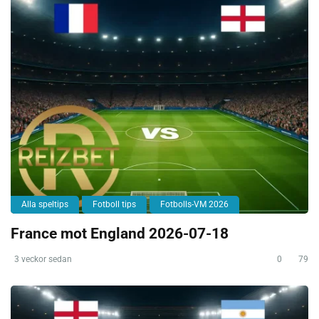
Alla speltips
Fotboll tips
Fotbolls-VM 2026
France mot England 2026-07-18
3 veckor sedan
0
79