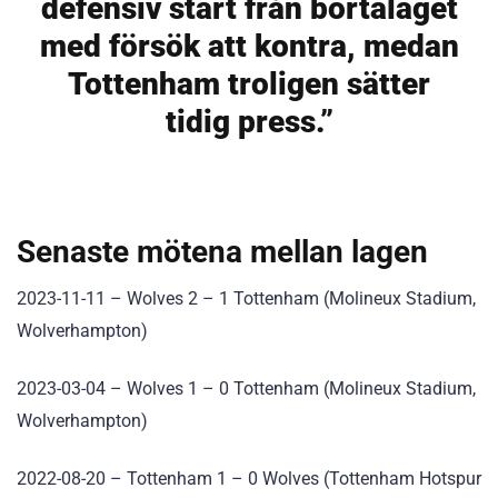
defensiv start från bortalaget
med försök att kontra, medan
Tottenham troligen sätter
tidig press.”
Senaste mötena mellan lagen
2023-11-11 – Wolves 2 – 1 Tottenham (Molineux Stadium,
Wolverhampton)
2023-03-04 – Wolves 1 – 0 Tottenham (Molineux Stadium,
Wolverhampton)
2022-08-20 – Tottenham 1 – 0 Wolves (Tottenham Hotspur