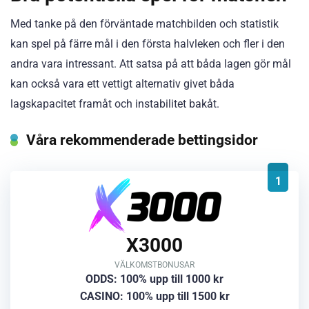
Med tanke på den förväntade matchbilden och statistik
kan spel på färre mål i den första halvleken och fler i den
andra vara intressant. Att satsa på att båda lagen gör mål
kan också vara ett vettigt alternativ givet båda
lagskapacitet framåt och instabilitet bakåt.
Våra rekommenderade bettingsidor
1
X3000
VÄLKOMSTBONUSAR
ODDS: 100% upp till 1000 kr
CASINO: 100% upp till 1500 kr