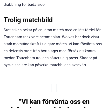
drabbning för båda sidor.
Trolig matchbild
Statistiken pekar på en jämn match med en lätt fördel för
Tottenham tack vare hemmaplan. Wolves har dock visat
stark motståndskraft i tidigare möten. Vi kan förvänta oss
en defensiv start från bortalaget med försök att kontra,
medan Tottenham troligen sätter tidig press. Skador på
nyckelspelare kan påverka matchbilden avsevärt.
“Vi kan förvänta oss en