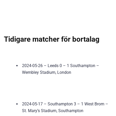
Tidigare matcher för bortalag
2024-05-26 – Leeds 0 – 1 Southampton –
Wembley Stadium, London
2024-05-17 – Southampton 3 – 1 West Brom –
St. Mary’s Stadium, Southampton