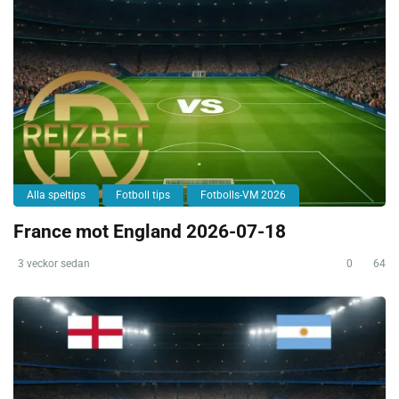
Alla speltips
Fotboll tips
Fotbolls-VM 2026
France mot England 2026-07-18
3 veckor sedan
0
64