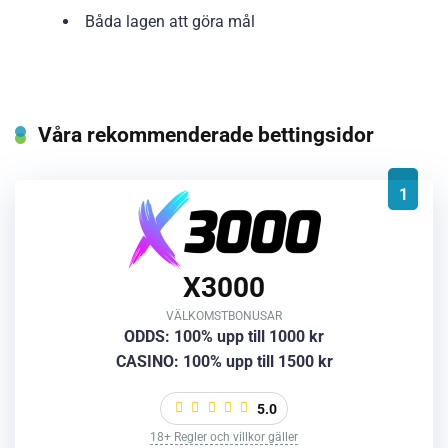
Båda lagen att göra mål
Våra rekommenderade bettingsidor
1
X3000
VÄLKOMSTBONUSAR
ODDS: 100% upp till 1000 kr
CASINO: 100% upp till 1500 kr
5.0
18+ Regler och villkor gäller