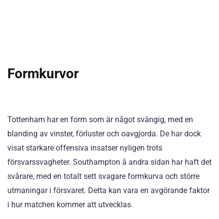
Formkurvor
Tottenham har en form som är något svängig, med en
blanding av vinster, förluster och oavgjorda. De har dock
visat starkare offensiva insatser nyligen trots
försvarssvagheter. Southampton å andra sidan har haft det
svårare, med en totalt sett svagare formkurva och större
utmaningar i försvaret. Detta kan vara en avgörande faktor
i hur matchen kommer att utvecklas.