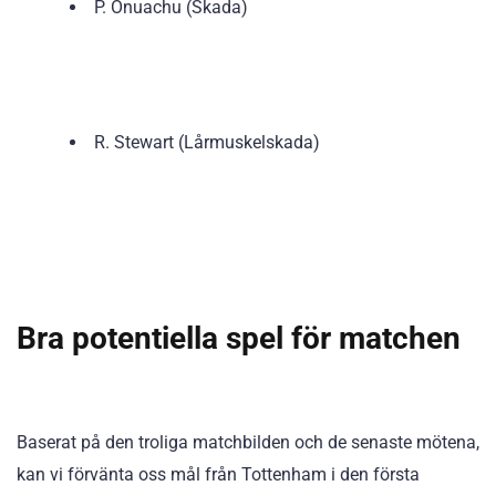
P. Onuachu (Skada)
R. Stewart (Lårmuskelskada)
Bra potentiella spel för matchen
Baserat på den troliga matchbilden och de senaste mötena,
kan vi förvänta oss mål från Tottenham i den första