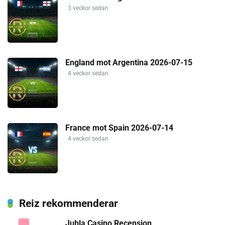
3 veckor sedan
England mot Argentina 2026-07-15
4 veckor sedan
France mot Spain 2026-07-14
4 veckor sedan
Reiz rekommenderar
Jubla Casino Recension