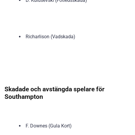
D. Kulusevski (Fotledsskada)
Richarlison (Vadskada)
Skadade och avstängda spelare för
Southampton
F. Downes (Gula Kort)