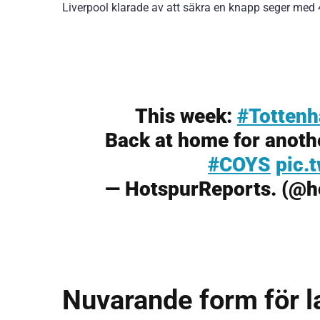
Liverpool klarade av att säkra en knapp seger med 
This week:
#Totten
Back at home for anoth
#COYS
pic.
— HotspurReports. (@h
Nuvarande form för 