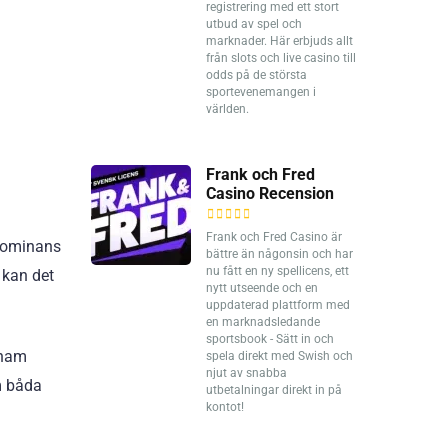
registrering med ett stort
utbud av spel och
marknader. Här erbjuds allt
från slots och live casino till
odds på de största
sportevenemangen i
världen.
Frank och Fred
Casino Recension
Frank och Fred Casino är
 dominans
bättre än någonsin och har
nu fått en ny spellicens, ett
 kan det
nytt utseende och en
uppdaterad plattform med
en marknadsledande
sportsbook - Sätt in och
nham
spela direkt med Swish och
njut av snabba
m båda
utbetalningar direkt in på
kontot!