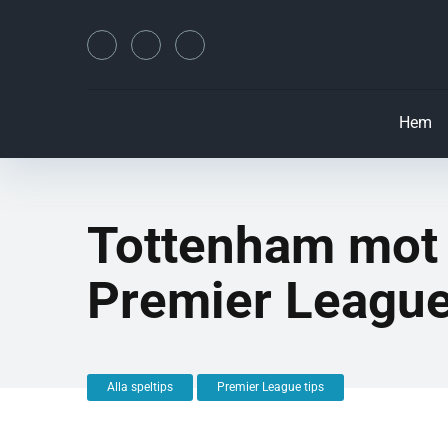
Hem
Tottenham mot L
Premier Leagu
Alla speltips
Premier League tips