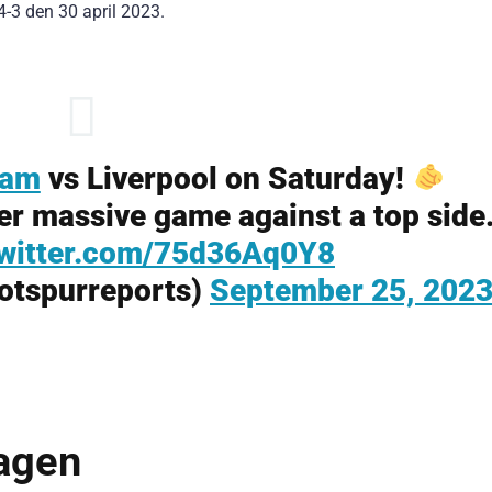
4-3 den 30 april 2023.
ham
vs Liverpool on Saturday!
er massive game against a top side
twitter.com/75d36Aq0Y8
otspurreports)
September 25, 202
lagen