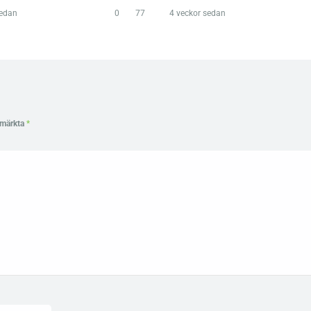
sedan
0
77
4 veckor sedan
r märkta
*