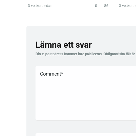
3 veckor sedan
0
86
3 veckor 
Lämna ett svar
Din e-postadress kommer inte publiceras.
Obligatoriska fält ä