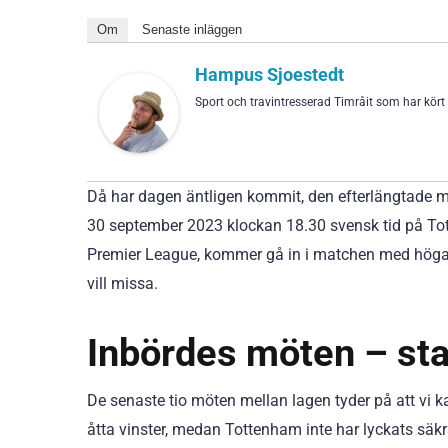
Om
Senaste inläggen
Hampus Sjoestedt
Sport och travintresserad Timråit som har kört 
Då har dagen äntligen kommit, den efterlängtade
30 september 2023 klockan 18.30 svensk tid på Tot
Premier League, kommer gå in i matchen med höga f
vill missa.
Inbördes möten – sta
De senaste tio möten mellan lagen tyder på att vi 
åtta vinster, medan Tottenham inte har lyckats sä