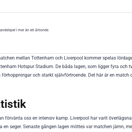
andelspel i mer än ett årtionde.
 matchen mellan Tottenham och Liverpool kommer spelas lördag
tenham Hotspur Stadium. De båda lagen, som ligger fyra och tv
örhoppningar och starkt självförtroende. Det här är en match d
tistik
kan förvänta oss en intensiv kamp. Liverpool har varit överlägsn
kra en seger. Senaste gången lagen möttes var matchen jämn, m