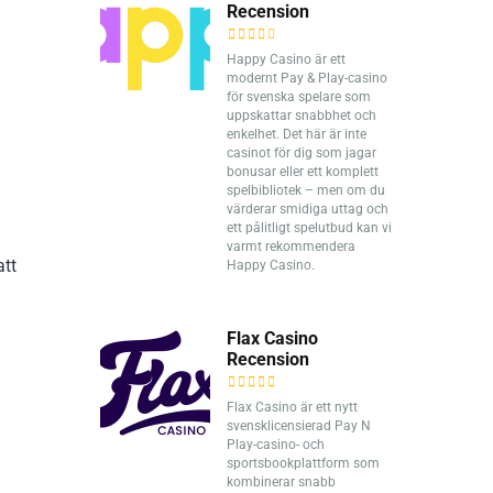
Recension
Happy Casino är ett
modernt Pay & Play-casino
för svenska spelare som
uppskattar snabbhet och
enkelhet. Det här är inte
casinot för dig som jagar
bonusar eller ett komplett
spelbibliotek – men om du
värderar smidiga uttag och
ett pålitligt spelutbud kan vi
varmt rekommendera
att
Happy Casino.
Flax Casino
Recension
Flax Casino är ett nytt
svensklicensierad Pay N
Play-casino- och
sportsbookplattform som
kombinerar snabb