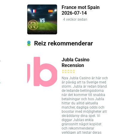
France mot Spain
2026-07-14
4 veckor sedan
Reiz rekommenderar
.
Jubla Casino
Recension
3
Nya Jubla Casino är här och
är påväg att ta Sverige med
storm. Jubla är redan bland
de ledande bettingsidorna
när det kommer till snabba
betalningar och hos Jubla
hittar du alltid aktuella
matcher, dagliga odds och
boostar med möjligheter att
skräddarsy dina spel. Vi
diggar Jublas enkla
gränssnitt något kopiöst
och rekommenderar
verkligen att testar deras