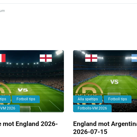
ium
tips
Fotboll tips
Alla speltips
Fotboll tips
s-VM 2026
Fotbolls-VM 2026
e mot England 2026-
England mot Argentin
2026-07-15