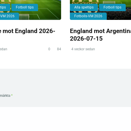
tips
Fotboll tips
Alla speltips
Fotboll tips
s-VM 2026
Fotbolls-VM 2026
e mot England 2026-
England mot Argentin
2026-07-15
sedan
0
84
4 veckor sedan
r märkta
*