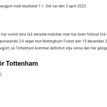
vgjort med resultatet 1-1. Det var den 3 april 2023.
har vunnit sina tyå senaste matcher, men har även förlorat två
 imponerande 2-0 seger mot Nottingham Forest den 15 december 
vgjort, så Tottenham kommer definitivt vilja vinna den här gång
ör Tottenham
5)