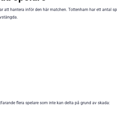
 att hantera inför den här matchen. Tottenham har ett antal sp
avstängda.
rtfarande flera spelare som inte kan delta på grund av skada: