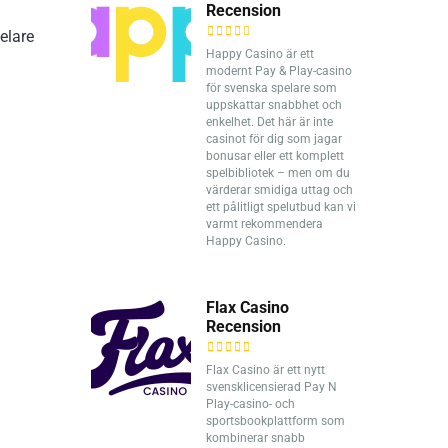
Recension
elare
Happy Casino är ett
modernt Pay & Play-casino
för svenska spelare som
uppskattar snabbhet och
enkelhet. Det här är inte
casinot för dig som jagar
bonusar eller ett komplett
spelbibliotek – men om du
värderar smidiga uttag och
ett pålitligt spelutbud kan vi
varmt rekommendera
Happy Casino.
Flax Casino
Recension
Flax Casino är ett nytt
svensklicensierad Pay N
Play-casino- och
sportsbookplattform som
kombinerar snabb