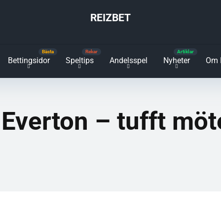
REIZBET
Bettingsidor
Speltips
Andelsspel
Nyheter
Om 
verton – tufft möte