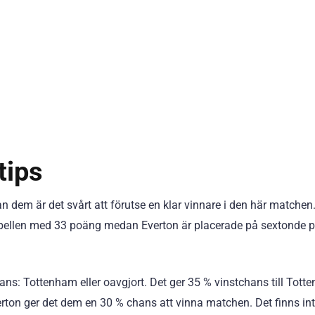
tips
 dem är det svårt att förutse en klar vinnare i den här matchen
bellen med 33 poäng medan Everton är placerade på sextonde 
ans: Tottenham eller oavgjort. Det ger 35 % vinstchans till Tot
verton ger det dem en 30 % chans att vinna matchen. Det finns in