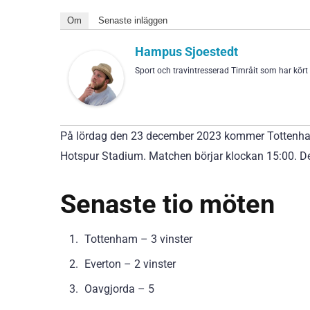
Om
Senaste inläggen
Hampus Sjoestedt
Sport och travintresserad Timråit som har kört 
På lördag den 23 december 2023 kommer Tottenham
Hotspur Stadium. Matchen börjar klockan 15:00. Det
Senaste tio möten
Tottenham – 3 vinster
Everton – 2 vinster
Oavgjorda – 5