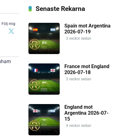
Senaste Rekarna
Följ mig
Spain mot Argentina
2026-07-19
3 veckor sedan
enham
France mot England
2026-07-18
3 veckor sedan
England mot
Argentina 2026-07-
15
4 veckor sedan