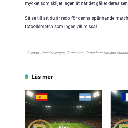
mycket som skiljer lagen åt när det gäller deras 
Så se till att du är redo för denna spännande matc
fotbollsmatch som ingen vill missa!
Everton
,
Premier league
,
Tottenham
,
Tottenham Hotspur Stadi
Läs mer