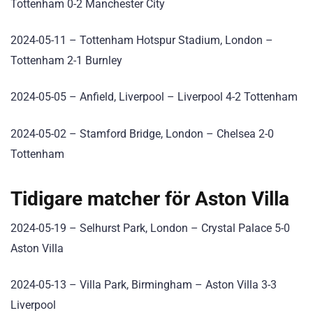
Tottenham 0-2 Manchester City
2024-05-11 – Tottenham Hotspur Stadium, London –
Tottenham 2-1 Burnley
2024-05-05 – Anfield, Liverpool – Liverpool 4-2 Tottenham
2024-05-02 – Stamford Bridge, London – Chelsea 2-0
Tottenham
Tidigare matcher för Aston Villa
2024-05-19 – Selhurst Park, London – Crystal Palace 5-0
Aston Villa
2024-05-13 – Villa Park, Birmingham – Aston Villa 3-3
Liverpool