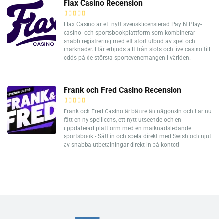
Flax Casino Recension
Flax Casino är ett nytt svensklicensierad Pay N Play-
casino- och sportsbookplattform som kombinerar
snabb registrering med ett stort utbud av spel och
marknader. Här erbjuds allt från slots och live casino till
odds på de största sportevenemangen i världen.
Frank och Fred Casino Recension
Frank och Fred Casino är bättre än någonsin och har nu
fått en ny spellicens, ett nytt utseende och en
uppdaterad plattform med en marknadsledande
sportsbook - Sätt in och spela direkt med Swish och njut
av snabba utbetalningar direkt in på kontot!