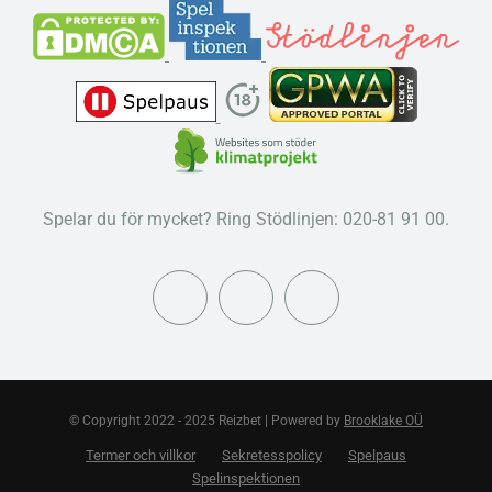
Spelar du för mycket? Ring Stödlinjen: 020-81 91 00.
© Copyright 2022 - 2025 Reizbet | Powered by
Brooklake OÜ
Termer och villkor
Sekretesspolicy
Spelpaus
Spelinspektionen