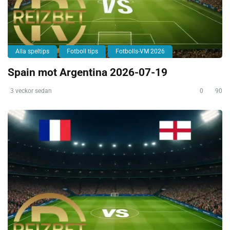
Alla speltips
Fotboll tips
Fotbolls-VM 2026
Spain mot Argentina 2026-07-19
3 veckor sedan
0
90