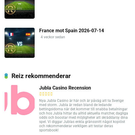
France mot Spain 2026-07-14
4 veckor sedan
Reiz rekommenderar
Jubla Casino Recension
Nya Jubla Casino är här och är påväg att ta Sverige
med storm. Jubla är redan bland de ledande
bettingsidorna när det kommer till snabba betalningar
och hos Jubla hittar du alltid aktuella matcher, dagliga
odds och boostar med möjligheter att skräddarsy dina
spel. Vi diggar Jublas enkla gränssnitt något kopiöst
och rekommenderar verkligen att testar deras
sportsbook!