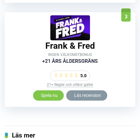
3
Frank & Fred
INGEN VÄLKOMSTBONUS
+21 ÅRS ÅLDERSGRÄNS
5.0
21+ Regler och villkor gäller
Spela nu
Läs recension
Läs mer