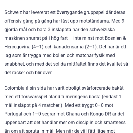
Schweiz har levererat ett övertygande gruppspel där deras
offensiv gång på gång har låst upp motståndarna. Med 9
gjorda mål och bara 3 insläppta har den schweiziska
maskinen snurrat på i hög fart – inte minst mot Bosnien &
Hercegovina (4–1) och kanadensarna (2–1). Det här är ett
lag som är trygga med bollen och matchar fysik med
snabbhet, och med det solida mittfältet finns det kvalitet så
det räcker och blir över.
Colombia å sin sida har varit otroligt svårforcerade bakåt
med ett försvarsspel bland turneringens bästa (endast 1
mål insläppt på 4 matcher!). Med ett tryggt 0–0 mot
Portugal och 1–0-segrar mot Ghana och Kongo DR är det
uppenbart att det handlar mer om disciplin och smartness
än om att spruta in mål. Men när de väl fått läge mot