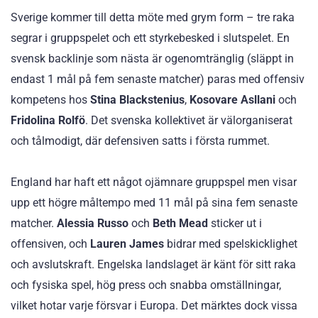
Sverige kommer till detta möte med grym form – tre raka
segrar i gruppspelet och ett styrkebesked i slutspelet. En
svensk backlinje som nästa är ogenomtränglig (släppt in
endast 1 mål på fem senaste matcher) paras med offensiv
kompetens hos
Stina Blackstenius
,
Kosovare Asllani
och
Fridolina Rolfö
. Det svenska kollektivet är välorganiserat
och tålmodigt, där defensiven satts i första rummet.
England har haft ett något ojämnare gruppspel men visar
upp ett högre måltempo med 11 mål på sina fem senaste
matcher.
Alessia Russo
och
Beth Mead
sticker ut i
offensiven, och
Lauren James
bidrar med spelskicklighet
och avslutskraft. Engelska landslaget är känt för sitt raka
och fysiska spel, hög press och snabba omställningar,
vilket hotar varje försvar i Europa. Det märktes dock vissa