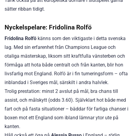
Tänk också på att europeiska domare i slutspelet gärna
sätter ribban tidigt.
Nyckelspelare: Fridolina Rolfö
Fridolina Rolfö
känns som den viktigaste i detta svenska
lag. Med sin erfarenhet från Champions League och
otaliga mästerskap, liksom sitt kraftfulla vänsterben och
förmåga att hota både centralt och från kanten, blir hon
livsfarlig mot England. Rolfö är i fin turneringsform – ofta
inblandad i Sveriges mål, särskilt i andra halvlek.
Trolig prestation: minst 2 avslut på mål, bra chans till
assist, och målskytt (odds 3.60). Självklart hot både med
fart och på fasta situationer – bäddar för farliga chanser i
boxen mot ett England som ibland lämnar ytor ute på
kanten.
Håll också ett öga på
Alessia Russo
i England – rörlig,