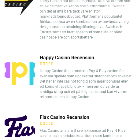
Lucky Casino har under de senaste åren vuxit fram som
en av de mest välkända spelplattformarna i Sverige –
och det är inte bara tack vare en stor
marknadsföringsbudget. Plattformens popularitet
förklaras också av en kombination av användarvänlig
design, snabba betalningslösningar via Swish och
Trustly, samt ett brett spelutbud som tilltalar både
casinospelare och sportsbettare.
Happy Casino Recension
Happy Casino är ett modernt Pay & Play-casino för
svenska spelare som uppskattar snabbhet och enkelhet.
Det här är inte casinot för dig som jagar bonusar eller
ett komplett spelbibliotek – men om du värderar
smidiga uttag och ett pålitligt spelutbud kan vi varmt
rekommendera Happy Casino.
Flax Casino Recension
Flax Casino är ett nytt svensklicensierad Pay N Play-
casino- och sportsbookplattform som kombinerar