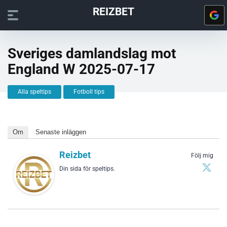
REIZBET
Sveriges damlandslag mot
England W 2025-07-17
Alla speltips
Fotboll tips
Om
Senaste inläggen
Reizbet
Följ mig
Din sida för speltips.