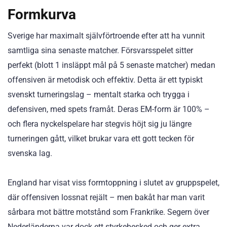
Formkurva
Sverige har maximalt självförtroende efter att ha vunnit
samtliga sina senaste matcher. Försvarsspelet sitter
perfekt (blott 1 insläppt mål på 5 senaste matcher) medan
offensiven är metodisk och effektiv. Detta är ett typiskt
svenskt turneringslag – mentalt starka och trygga i
defensiven, med spets framåt. Deras EM-form är 100% –
och flera nyckelspelare har stegvis höjt sig ju längre
turneringen gått, vilket brukar vara ett gott tecken för
svenska lag.
England har visat viss formtoppning i slutet av gruppspelet,
där offensiven lossnat rejält – men bakåt har man varit
sårbara mot bättre motstånd som Frankrike. Segern över
Nederländerna var dock ett styrkebesked och ger extra