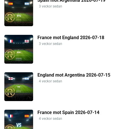
Spain mot Argentina 2026-07-19
3 veckor sedan
France mot England 2026-07-18
3 veckor sedan
England mot Argentina 2026-07-15
4 veckor sedan
France mot Spain 2026-07-14
4 veckor sedan