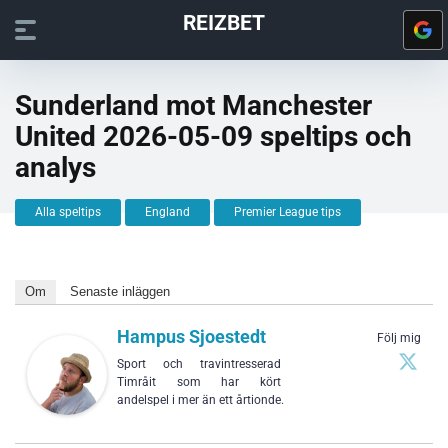
REIZBET
Sunderland mot Manchester
United 2026-05-09 speltips och
analys
Alla speltips
England
Premier League tips
Om
Senaste inläggen
Hampus Sjoestedt
Följ mig
Sport och travintresserad
Timråit som har kört
andelspel i mer än ett årtionde.