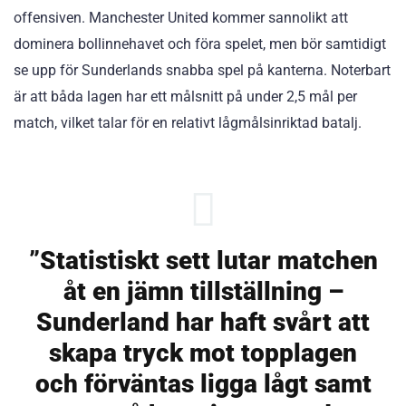
offensiven. Manchester United kommer sannolikt att
dominera bollinnehavet och föra spelet, men bör samtidigt
se upp för Sunderlands snabba spel på kanterna. Noterbart
är att båda lagen har ett målsnitt på under 2,5 mål per
match, vilket talar för en relativt lågmålsinriktad batalj.
”Statistiskt sett lutar matchen
åt en jämn tillställning –
Sunderland har haft svårt att
skapa tryck mot topplagen
och förväntas ligga lågt samt