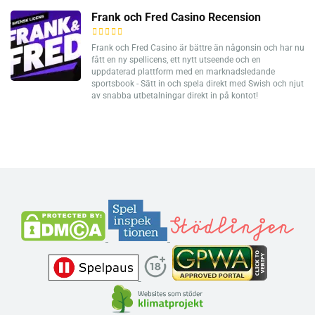
Frank och Fred Casino Recension
Frank och Fred Casino är bättre än någonsin och har nu
fått en ny spellicens, ett nytt utseende och en
uppdaterad plattform med en marknadsledande
sportsbook - Sätt in och spela direkt med Swish och njut
av snabba utbetalningar direkt in på kontot!