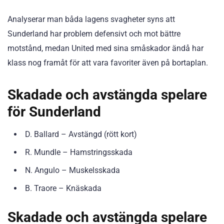
Analyserar man båda lagens svagheter syns att
Sunderland har problem defensivt och mot bättre
motstånd, medan United med sina småskador ändå har
klass nog framåt för att vara favoriter även på bortaplan.
Skadade och avstängda spelare
för Sunderland
D. Ballard – Avstängd (rött kort)
R. Mundle – Hamstringsskada
N. Angulo – Muskelsskada
B. Traore – Knäskada
Skadade och avstängda spelare