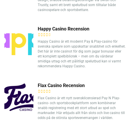
Trustly, samt ett brett spelutbud som tilltalar både
casinospelare och sportsbettare.
Happy Casino Recension
Happy Casino är ett modernt Pay & Play-casino för
svenska spelare som uppskattar snabbhet och enkelhet.
Det här är inte casinot för dig som jagar bonusar eller
ett komplett spelbibliotek – men om du värderar
smidiga uttag och ett pålitligt spelutbud kan vi varmt
rekommendera Happy Casino.
Flax Casino Recension
Flax Casino är ett nytt svensklicensierad Pay N Play-
casino- och sportsbookplattform som kombinerar
snabb registrering med ett stort utbud av spel och
marknader. Här erbjuds allt från slots och live casino till
odds på de största sportevenemangen i världen.