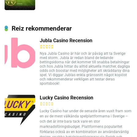
Reiz rekommenderar
Jubla Casino Recension
Nya Jubla Casino är här och är påväg att ta Sverige
med storm. Jubla är redan bland de ledande
bettingsidorna när det kommer till snabba betalningar
och hos Jubla hittar du alltid aktuella matcher, dagliga
odds och boostar med möjligheter att skräddarsy dina
spel. Vi diggar Jublas enkla gränssnitt något kopiöst
och rekommenderar verkligen att testar deras
sportsbook!
Lucky Casino Recension
Lucky Casino har under de senaste åren vuxit fram som
en av de mest välkända spelplattformarna i Sverige –
och det är inte bara tack vare en stor
marknadsföringsbudget. Plattformens popularitet
förklaras också av en kombination av användarvänlig
design, snabba betalningslösningar via Swish och