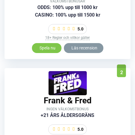
VÄLKOMSTBONUSAR
ODDS: 100% upp till 1000 kr
CASINO: 100% upp till 1500 kr
5.0
18+ Regler och villkor gäller
Spela nu
Läs recension
2
Frank & Fred
INGEN VÄLKOMSTBONUS
+21 ÅRS ÅLDERSGRÄNS
5.0