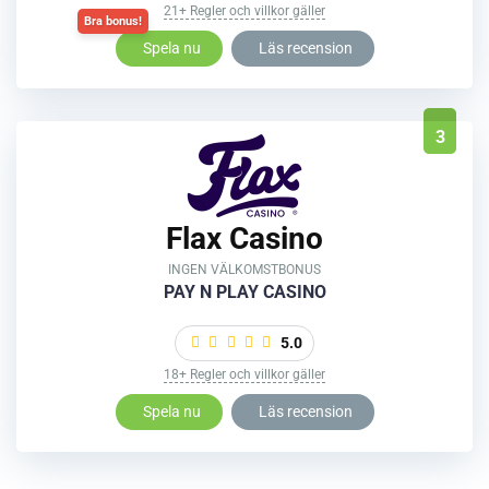
21+ Regler och villkor gäller
Spela nu
Läs recension
3
Flax Casino
INGEN VÄLKOMSTBONUS
PAY N PLAY CASINO
5.0
18+ Regler och villkor gäller
Spela nu
Läs recension