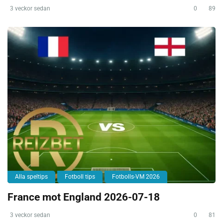
3 veckor sedan
0
89
Alla speltips
Fotboll tips
Fotbolls-VM 2026
France mot England 2026-07-18
3 veckor sedan
0
81