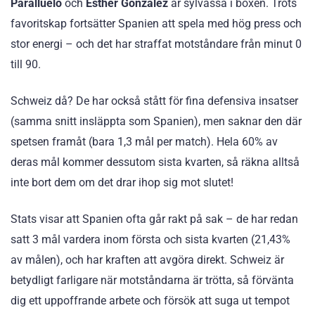
Paralluelo
och
Esther González
är sylvassa i boxen. Trots
favoritskap fortsätter Spanien att spela med hög press och
stor energi – och det har straffat motståndare från minut 0
till 90.
Schweiz då? De har också stått för fina defensiva insatser
(samma snitt insläppta som Spanien), men saknar den där
spetsen framåt (bara 1,3 mål per match). Hela 60% av
deras mål kommer dessutom sista kvarten, så räkna alltså
inte bort dem om det drar ihop sig mot slutet!
Stats visar att Spanien ofta går rakt på sak – de har redan
satt 3 mål vardera inom första och sista kvarten (21,43%
av målen), och har kraften att avgöra direkt. Schweiz är
betydligt farligare när motståndarna är trötta, så förvänta
dig ett uppoffrande arbete och försök att suga ut tempot