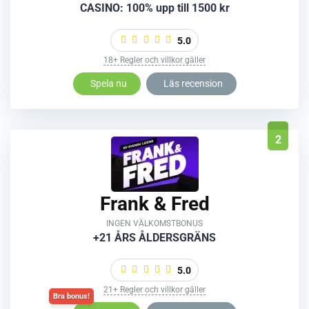
CASINO: 100% upp till 1500 kr
5.0
18+ Regler och villkor gäller
Spela nu
Läs recension
2
Frank & Fred
INGEN VÄLKOMSTBONUS
+21 ÅRS ÅLDERSGRÄNS
5.0
21+ Regler och villkor gäller