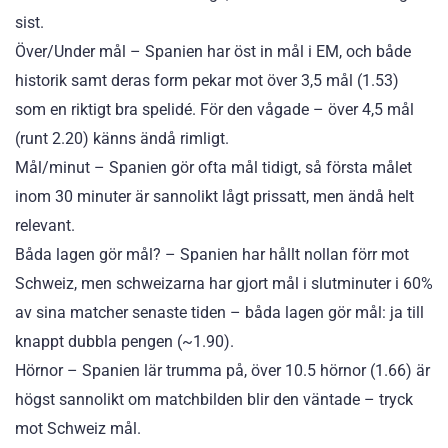
sist.
Över/Under mål – Spanien har öst in mål i EM, och både
historik samt deras form pekar mot över 3,5 mål (1.53)
som en riktigt bra spelidé. För den vågade – över 4,5 mål
(runt 2.20) känns ändå rimligt.
Mål/minut – Spanien gör ofta mål tidigt, så första målet
inom 30 minuter är sannolikt lågt prissatt, men ändå helt
relevant.
Båda lagen gör mål? – Spanien har hållt nollan förr mot
Schweiz, men schweizarna har gjort mål i slutminuter i 60%
av sina matcher senaste tiden – båda lagen gör mål: ja till
knappt dubbla pengen (~1.90).
Hörnor – Spanien lär trumma på, över 10.5 hörnor (1.66) är
högst sannolikt om matchbilden blir den väntade – tryck
mot Schweiz mål.