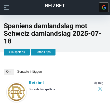
REIZBET
Spaniens damlandslag mot
Schweiz damlandslag 2025-07-
18
Alla speltips
Fotboll tips
Om
Senaste inläggen
Reizbet
Följ mig
Din sida för speltips.