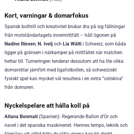
Kort, varningar & domarfokus
Spansk bolltrill och kreativitet brukar dra på sig fällningar
från motståndarlagets innermittfält – håll ögonen på
Nadine Riesen
,
N. Ivelj
och
Lia Wälti
i Schweiz, som båda
ligger på gränsen i närkamper på mittfältet när matchen
hettar till. Turneringen tenderar dessutom att ha lite olika
domarstilar jämfört med ligafotbollen, så schweiziskt
fysiskt spel kan mycket väl resultera i en extra “ostskiva”
från domaren.
Nyckelspelare att hålla koll på
Aitana Bonmatí
(Spanien): Regerande Ballon d’Or och
navet i det spanska maskineriet. Hennes tempo, teknik och
förmåga att alltid hitta de rätta ytorna kan bli direkt