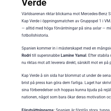
Verde
Världsarenan riktar blickarna mot Mercedes-Benz St
Kap Verde i öppningsmatchen av Gruppspel 1 i VM. 
— alltid med höga förväntningar på sina axlar — mö
fotbollshistoria.
Spanien kommer in i mästerskapet med en mångsidig 
Rodri
till supersnabbe
Lamine Yamal
. Efter stabil
nu riktas mot att leverera direkt, särskilt mot en p
Kap Verde å sin sida har blommat ut under de senas
brist på press kan göra dem farliga. Laget har skr
sina förberedelser och hoppas kunna bjuda på rejä
nationen, något som bara ökar deras motivation oc
Förutsättningarna:
Spanien är förstås stora, tunga 