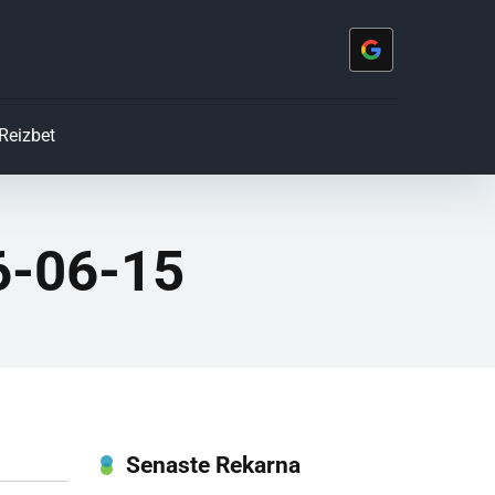
Reizbet
6-06-15
Senaste Rekarna