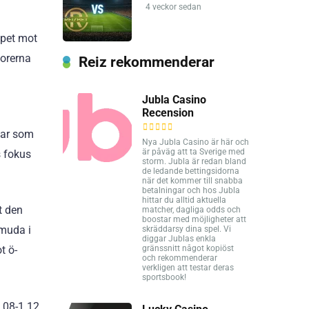
4 veckor sedan
apet mot
jorerna
Reiz rekommenderar
Jubla Casino
Recension
gar som
Nya Jubla Casino är här och
är påväg att ta Sverige med
s fokus
storm. Jubla är redan bland
de ledande bettingsidorna
när det kommer till snabba
betalningar och hos Jubla
hittar du alltid aktuella
t den
matcher, dagliga odds och
boostar med möjligheter att
rmuda i
skräddarsy dina spel. Vi
diggar Jublas enkla
gränssnitt något kopiöst
t ö-
och rekommenderar
verkligen att testar deras
sportsbook!
1.08-1.12