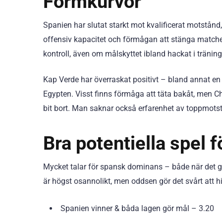
Formkurvor
Spanien har slutat starkt mot kvalificerat motstå
offensiv kapacitet och förmågan att stänga matche
kontroll, även om målskyttet ibland hackat i träning
Kap Verde har överraskat positivt – bland annat en 
Egypten. Visst finns förmåga att täta bakåt, men Ch
bit bort. Man saknar också erfarenhet av toppmots
Bra potentiella spel 
Mycket talar för spansk dominans – både när det gä
är högst osannolikt, men oddsen gör det svårt att 
Spanien vinner & båda lagen gör mål – 3.20