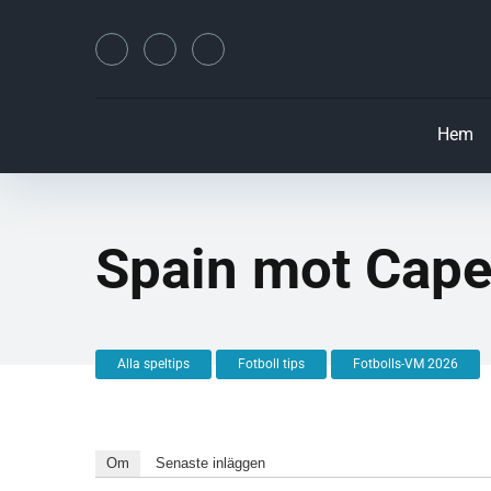
Hem
Spain mot Cape
Alla speltips
Fotboll tips
Fotbolls-VM 2026
Om
Senaste inläggen