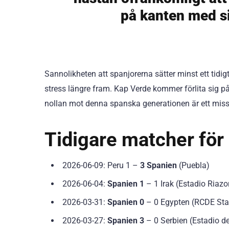
på kanten med si
Sannolikheten att spanjorerna sätter minst ett tidig
stress längre fram. Kap Verde kommer förlita sig på 
nollan mot denna spanska generationen är ett miss
Tidigare matcher fö
2026-06-09: Peru 1 –
3 Spanien
(Puebla)
2026-06-04:
Spanien 1
– 1 Irak (Estadio Riazo
2026-03-31:
Spanien 0
– 0 Egypten (RCDE Stad
2026-03-27:
Spanien 3
– 0 Serbien (Estadio de 