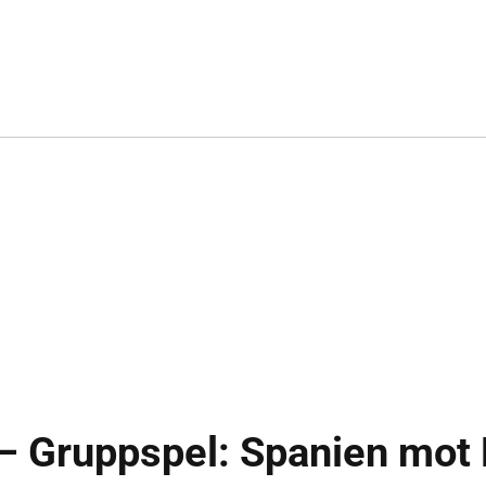
– Gruppspel: Spanien mot