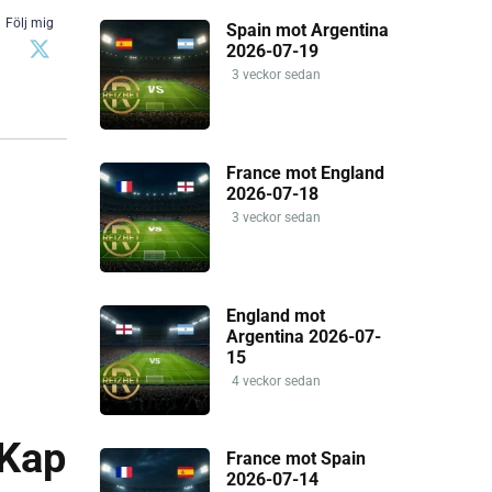
Följ mig
Spain mot Argentina
2026-07-19
3 veckor sedan
France mot England
2026-07-18
3 veckor sedan
England mot
Argentina 2026-07-
15
4 veckor sedan
 Kap
France mot Spain
2026-07-14