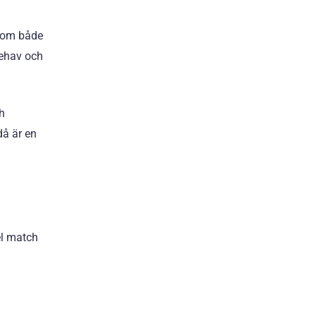
t om både
nehav och
ch
då är en
el match