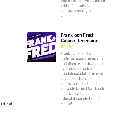
från slots och live casino till
odds på de största
sportevenemangen i
världen.
Frank och Fred
Casino Recension
Frank och Fred Casino är
bättre än någonsin och har
nu fått en ny spellicens, ett
nytt utseende och en
uppdaterad plattform med
en marknadsledande
sportsbook - Sätt in och
spela direkt med Swish och
njut av snabba
utbetalningar direkt in på
rde vill
kontot!