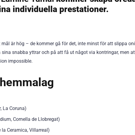
na individuella prestationer.
t mål är hög – de kommer gå för det, inte minst för att slippa on
sina snabba yttrar och på att få ut något via kontringar, men at
ion impossible.
r hemmalag
r, La Coruna)
ium, Cornella de Llobregat)
la Ceramica, Villarreal)