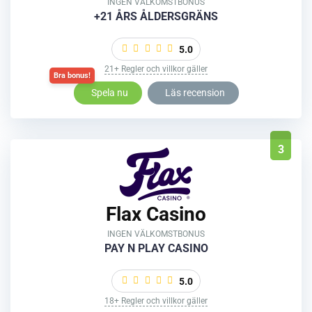
INGEN VÄLKOMSTBONUS
+21 ÅRS ÅLDERSGRÄNS
5.0
21+ Regler och villkor gäller
Spela nu
Läs recension
3
Flax Casino
INGEN VÄLKOMSTBONUS
PAY N PLAY CASINO
5.0
18+ Regler och villkor gäller