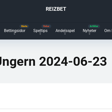
REIZBET
Bettingsidor
Speltips
Andelsspel
Nyheter
Om 
Ungern 2024-06-23