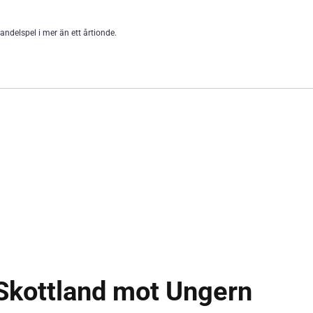
andelspel i mer än ett årtionde.
Skottland mot Ungern