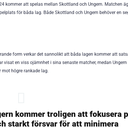
 kommer att spelas mellan Skottland och Ungern. Matchen ä
l spelplats för båda lag. Både Skottland och Ungern behöver en se
rande form verkar det sannolikt att båda lagen kommer att sats
ar visat en viss ojämnhet i sina senaste matcher, medan Ungern 
er mot högre rankade lag.
ern kommer troligen att fokusera 
h starkt försvar för att minimera