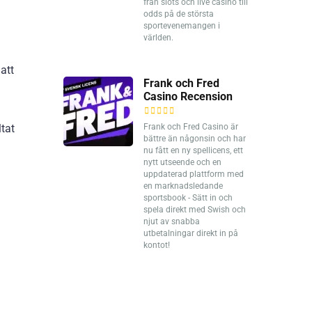
från slots och live casino till
odds på de största
sportevenemangen i
världen.
att
Frank och Fred
Casino Recension
tat
Frank och Fred Casino är
bättre än någonsin och har
nu fått en ny spellicens, ett
nytt utseende och en
uppdaterad plattform med
en marknadsledande
sportsbook - Sätt in och
spela direkt med Swish och
njut av snabba
utbetalningar direkt in på
kontot!