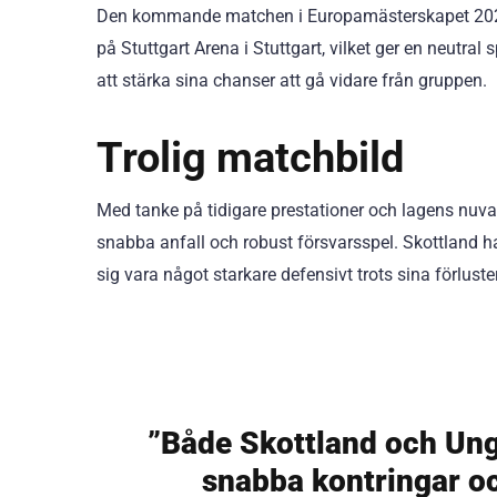
Den kommande matchen i Europamästerskapet 2024
på Stuttgart Arena i Stuttgart, vilket ger en neutra
att stärka sina chanser att gå vidare från gruppen.
Trolig matchbild
Med tanke på tidigare prestationer och lagens nuva
snabba anfall och robust försvarsspel. Skottland h
sig vara något starkare defensivt trots sina förlust
”Både Skottland och Ung
snabba kontringar oc