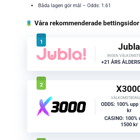
Båda lagen gör mål – Odds: 1.61
Våra rekommenderade bettingsidor
1
Jubl
INGEN VÄLKOMST
+21 ÅRS ÅLDER
2
X300
VÄLKOMSTBON
ODDS: 100% upp t
kr
CASINO: 100% up
1500 kr