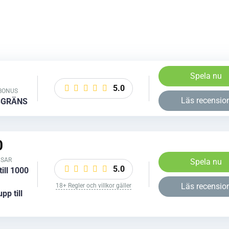
a
Spela nu
5.0
BONUS
Läs recensio
SGRÄNS
0
USAR
Spela nu
5.0
ill 1000
Läs recensio
18+ Regler och villkor gäller
p till