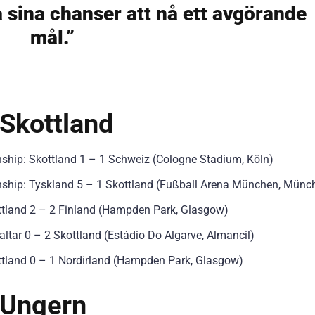
 sina chanser att nå ett avgörande
mål.”
 Skottland
hip: Skottland 1 – 1 Schweiz (Cologne Stadium, Köln)
hip: Tyskland 5 – 1 Skottland (Fußball Arena München, Münc
ttland 2 – 2 Finland (Hampden Park, Glasgow)
ltar 0 – 2 Skottland (Estádio Do Algarve, Almancil)
ttland 0 – 1 Nordirland (Hampden Park, Glasgow)
 Ungern