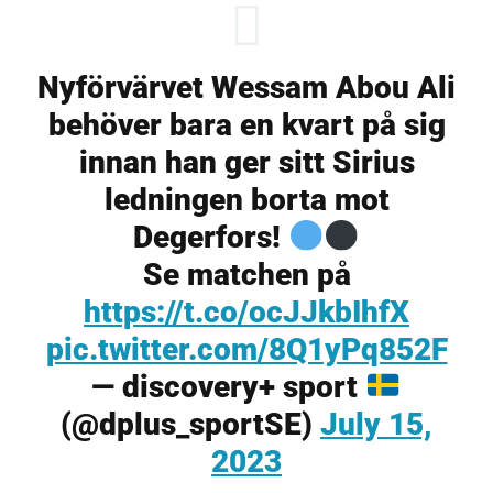
Nyförvärvet Wessam Abou Ali
behöver bara en kvart på sig
innan han ger sitt Sirius
ledningen borta mot
Degerfors!
Se matchen på
https://t.co/ocJJkbIhfX
pic.twitter.com/8Q1yPq852F
— discovery+ sport
(@dplus_sportSE)
July 15,
2023