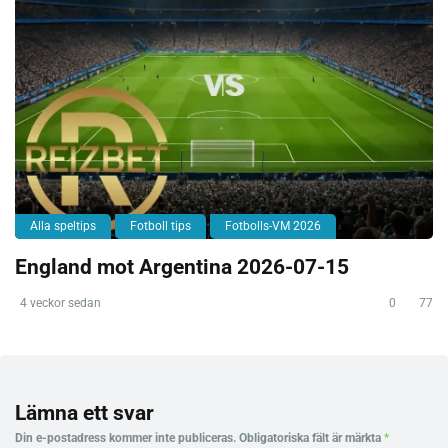
Alla speltips
Fotboll tips
Fotbolls-VM 2026
England mot Argentina 2026-07-15
4 veckor sedan
0
77
Lämna ett svar
Din e-postadress kommer inte publiceras.
Obligatoriska fält är märkta
*