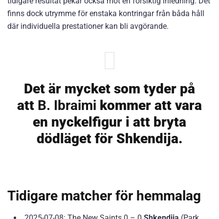
tidigare resultat pekar också mot en försiktig inledning. Det
finns dock utrymme för enstaka kontringar från båda håll
där individuella prestationer kan bli avgörande.
Det är mycket som tyder på
att
B. Ibraimi
kommer att vara
en nyckelfigur i att bryta
dödläget för Shkendija.
Tidigare matcher för hemmalag
2025-07-08: The New Saints 0 – 0
Shkendija
(Park