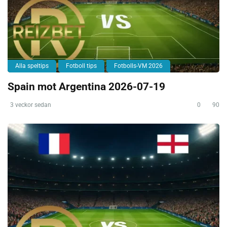
Alla speltips
Fotboll tips
Fotbolls-VM 2026
Spain mot Argentina 2026-07-19
3 veckor sedan
0
90