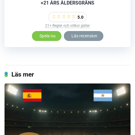
+21 ÅRS ÅLDERSGRÄNS
5.0
21+ Regler och villkor gäller
Spela nu
Läs recension
Läs mer