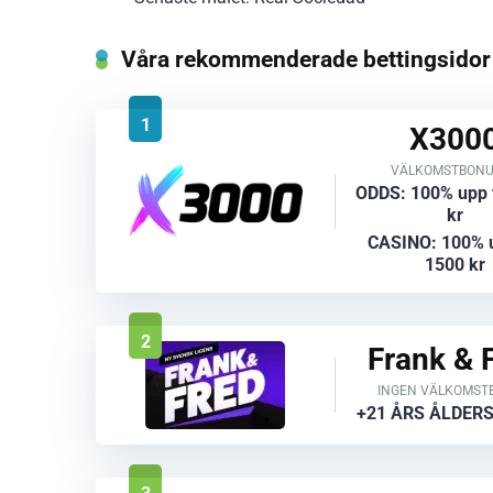
Våra rekommenderade bettingsidor
1
X300
VÄLKOMSTBON
ODDS: 100% upp t
kr
CASINO: 100% up
1500 kr
2
Frank & 
INGEN VÄLKOMST
+21 ÅRS ÅLDER