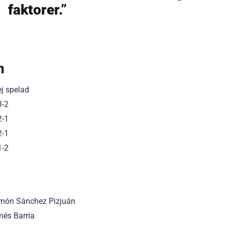
faktorer.”
n
ej spelad
3-2
2-1
2-1
1-2
amón Sánchez Pizjuán
més Barria