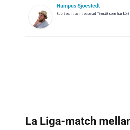
Hampus Sjoestedt
Sport och travintresserad Timråit som har kört 
La Liga-match mellan