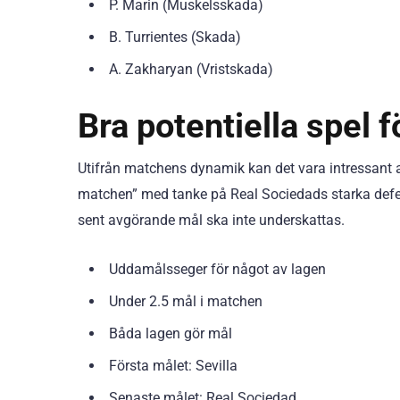
P. Marin (Muskelsskada)
B. Turrientes (Skada)
A. Zakharyan (Vristskada)
Bra potentiella spel 
Utifrån matchens dynamik kan det vara intressant at
matchen” med tanke på Real Sociedads starka defensi
sent avgörande mål ska inte underskattas.
Uddamålsseger för något av lagen
Under 2.5 mål i matchen
Båda lagen gör mål
Första målet: Sevilla
Senaste målet: Real Sociedad