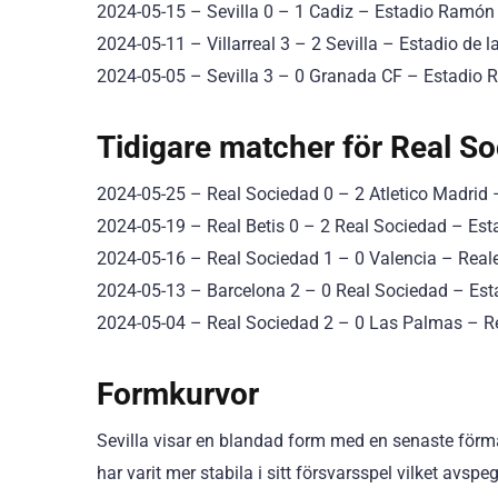
2024-05-15 – Sevilla 0 – 1 Cadiz – Estadio Ramón
2024-05-11 – Villarreal 3 – 2 Sevilla – Estadio de 
2024-05-05 – Sevilla 3 – 0 Granada CF – Estadio
Tidigare matcher för Real S
2024-05-25 – Real Sociedad 0 – 2 Atletico Madrid 
2024-05-19 – Real Betis 0 – 2 Real Sociedad – Esta
2024-05-16 – Real Sociedad 1 – 0 Valencia – Real
2024-05-13 – Barcelona 2 – 0 Real Sociedad – Est
2024-05-04 – Real Sociedad 2 – 0 Las Palmas – R
Formkurvor
Sevilla visar en blandad form med en senaste förm
har varit mer stabila i sitt försvarsspel vilket avsp