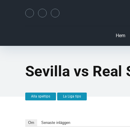
Hem
Sevilla vs Rea
Alla speltips
La Liga tips
Om
Senaste inläggen