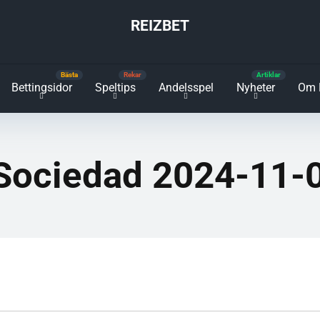
REIZBET
Bettingsidor
Speltips
Andelsspel
Nyheter
Om 
l Sociedad 2024-11-