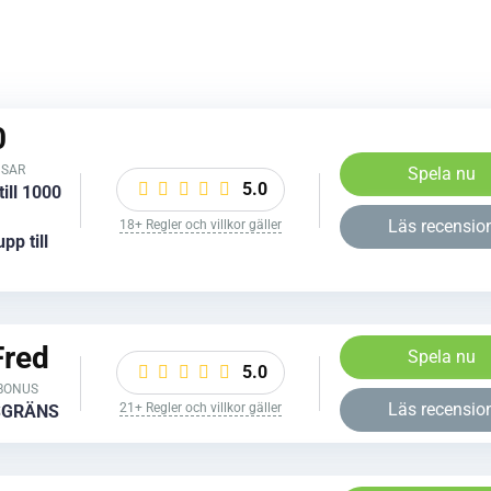
0
USAR
Spela nu
5.0
ill 1000
Läs recensio
18+ Regler och villkor gäller
p till
Fred
Spela nu
5.0
BONUS
Läs recensio
21+ Regler och villkor gäller
SGRÄNS