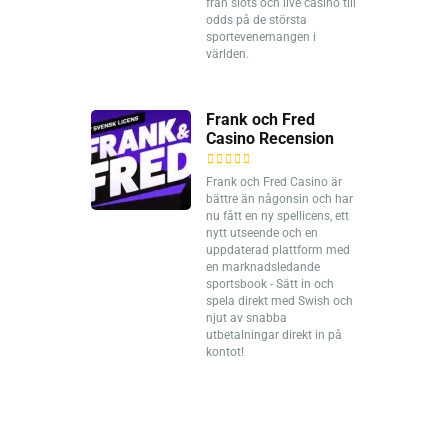
från slots och live casino till
odds på de största
sportevenemangen i
världen.
Frank och Fred
Casino Recension
Frank och Fred Casino är
bättre än någonsin och har
nu fått en ny spellicens, ett
nytt utseende och en
uppdaterad plattform med
en marknadsledande
sportsbook - Sätt in och
spela direkt med Swish och
njut av snabba
utbetalningar direkt in på
kontot!