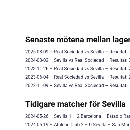
Senaste mötena mellan lage
2025-03-09 – Real Sociedad vs Sevilla – Resultat: 
2024-03-02 – Sevilla vs Real Sociedad – Resultat: 
2023-11-26 – Real Sociedad vs Sevilla – Resultat: 
2023-06-04 – Real Sociedad vs Sevilla – Resultat: 
2022-11-09 – Sevilla vs Real Sociedad – Resultat: 
Tidigare matcher för Sevilla
2024-05-26 – Sevilla 1 – 2 Barcelona – Estadio R
2024-05-19 – Athletic Club 2 – 0 Sevilla – San Ma