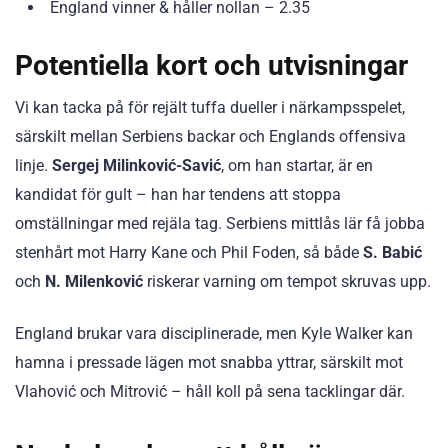
England vinner & håller nollan – 2.35
Potentiella kort och utvisningar
Vi kan tacka på för rejält tuffa dueller i närkampsspelet,
särskilt mellan Serbiens backar och Englands offensiva
linje.
Sergej Milinković-Savić
, om han startar, är en
kandidat för gult – han har tendens att stoppa
omställningar med rejäla tag. Serbiens mittlås lär få jobba
stenhårt mot Harry Kane och Phil Foden, så både
S. Babić
och
N. Milenković
riskerar varning om tempot skruvas upp.
England brukar vara disciplinerade, men Kyle Walker kan
hamna i pressade lägen mot snabba yttrar, särskilt mot
Vlahović och Mitrović – håll koll på sena tacklingar där.