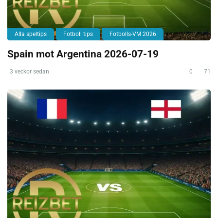
Alla speltips
Fotboll tips
Fotbolls-VM 2026
Spain mot Argentina 2026-07-19
3 veckor sedan
0
71