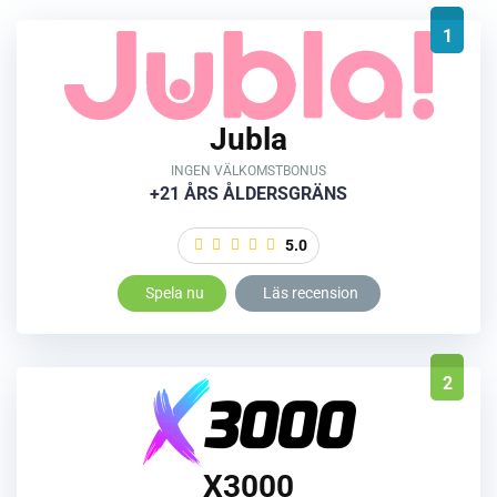
1
Jubla
INGEN VÄLKOMSTBONUS
+21 ÅRS ÅLDERSGRÄNS
5.0
Spela nu
Läs recension
2
X3000