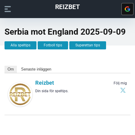
REIZBET
Serbia mot England 2025-09-09
Alla speltips
Fotboll tips
Superettan tips
Om
Senaste inläggen
Reizbet
Följ mig
Din sida för speltips.