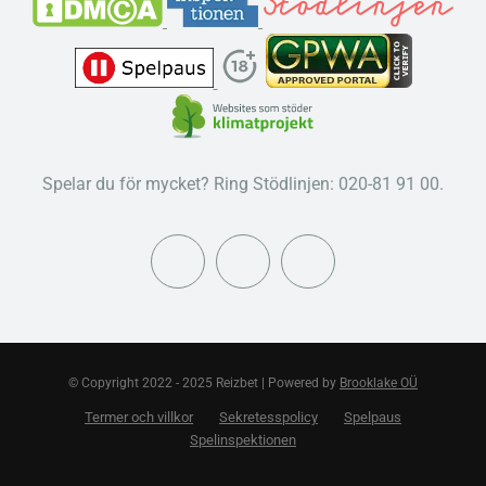
Spelar du för mycket? Ring Stödlinjen: 020-81 91 00.
© Copyright 2022 - 2025 Reizbet | Powered by
Brooklake OÜ
Termer och villkor
Sekretesspolicy
Spelpaus
Spelinspektionen