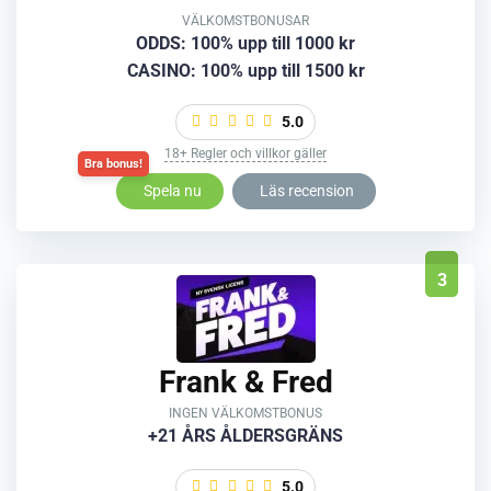
VÄLKOMSTBONUSAR
ODDS: 100% upp till 1000 kr
CASINO: 100% upp till 1500 kr
5.0
18+ Regler och villkor gäller
Spela nu
Läs recension
3
Frank & Fred
INGEN VÄLKOMSTBONUS
+21 ÅRS ÅLDERSGRÄNS
5.0