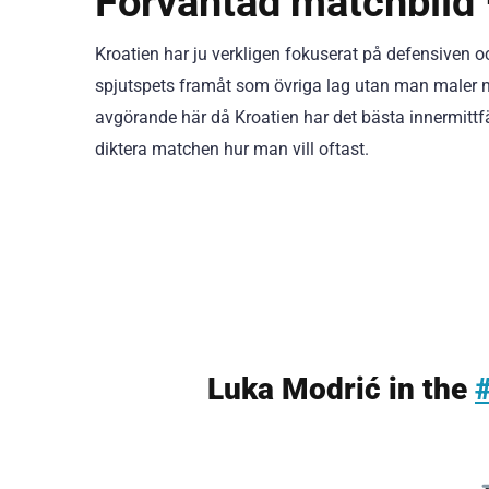
Förväntad matchbild
Kroatien har ju verkligen fokuserat på defensiven o
spjutspets framåt som övriga lag utan man maler 
avgörande här då Kroatien har det bästa innermittfäl
diktera matchen hur man vill oftast.
Luka Modrić in the