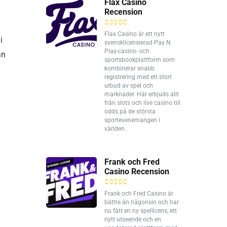
Flax Casino
Recension
a
Flax Casino är ett nytt
i
svensklicensierad Pay N
Play-casino- och
an
sportsbookplattform som
kombinerar snabb
registrering med ett stort
utbud av spel och
marknader. Här erbjuds allt
från slots och live casino till
odds på de största
sportevenemangen i
världen.
Frank och Fred
Casino Recension
Frank och Fred Casino är
bättre än någonsin och har
nu fått en ny spellicens, ett
nytt utseende och en