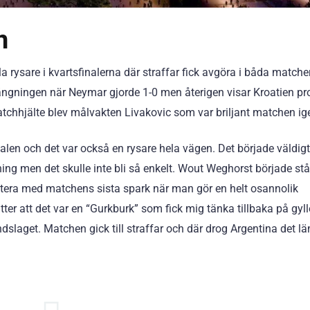
n
a rysare i kvartsfinalerna där straffar fick avgöra i båda matche
rlängningen när Neymar gjorde 1-0 men återigen visar Kroatien pr
r matchhjälte blev målvakten Livakovic som var briljant matchen 
alen och det var också en rysare hela vägen. Det började väldigt
ning men det skulle inte bli så enkelt. Wout Weghorst började st
ittera med matchens sista spark när man gör en helt osannolik
ter att det var en “Gurkburk” som fick mig tänka tillbaka på gyl
laget. Matchen gick till straffar och där drog Argentina det lä