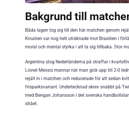
Bakgrund till matche
Båda lagen tog sig till den här matchen genom rejäl
Kroatien var nog helt uträknade mot Brasilien i fö
moral och mental styrka i att ta sig tillbaka. Sto
Argentina slog Nederländerna på straffar i kvartsfin
Lionel Messis mannar när man gick upp till 2-0 led
rejält in i matchen och reducerade för att sedan kv
frisparksvariant. Undertecknad skrev snabbt på Twit
med Bengan Johansson i det svenska handbollslands
strået.