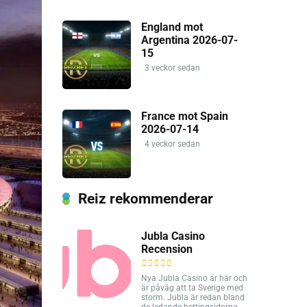
England mot
Argentina 2026-07-
15
3 veckor sedan
France mot Spain
2026-07-14
4 veckor sedan
Reiz rekommenderar
Jubla Casino
Recension
Nya Jubla Casino är här och
är påväg att ta Sverige med
storm. Jubla är redan bland