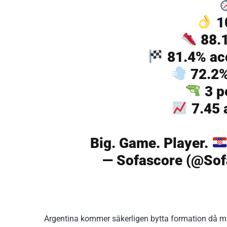
10
88.1
81.4% acc
72.2%
3 p
7.45 
Big. Game. Player.
— Sofascore (@So
Argentina kommer säkerligen bytta formation då man