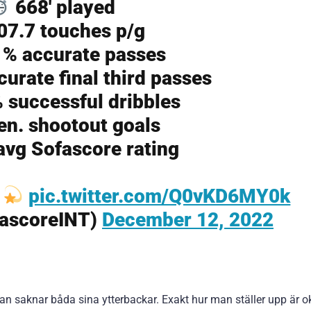
668′ played
7.7 touches p/g
% accurate passes
urate final third passes
 successful dribbles
en. shootout goals
avg Sofascore rating
pic.twitter.com/Q0vKD6MY0k
fascoreINT)
December 12, 2022
 saknar båda sina ytterbackar. Exakt hur man ställer upp är ok