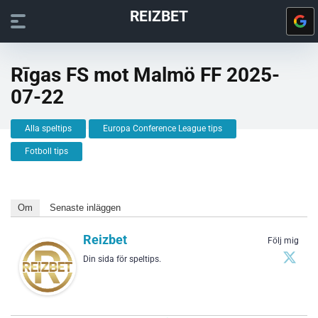
REIZBET
Rīgas FS mot Malmö FF 2025-
07-22
Alla speltips
Europa Conference League tips
Fotboll tips
Om
Senaste inläggen
Reizbet
Följ mig
Din sida för speltips.