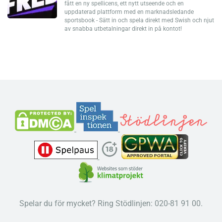
fått en ny spellicens, ett nytt utseende och en
uppdaterad plattform med en marknadsledande
sportsbook - Sätt in och spela direkt med Swish och njut
av snabba utbetalningar direkt in på kontot!
Spelar du för mycket? Ring Stödlinjen: 020-81 91 00.