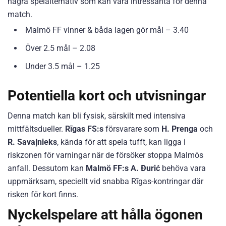
några spelalternativ som kan vara intressanta för denna
match.
Malmö FF vinner & båda lagen gör mål – 3.40
Över 2.5 mål – 2.08
Under 3.5 mål – 1.25
Potentiella kort och utvisningar
Denna match kan bli fysisk, särskilt med intensiva
mittfältsdueller.
Rīgas FS:s
försvarare som
H. Prenga
och
R. Savaļnieks
, kända för att spela tufft, kan ligga i
riskzonen för varningar när de försöker stoppa Malmös
anfall. Dessutom kan
Malmö FF:s
A. Đurić
behöva vara
uppmärksam, speciellt vid snabba Rīgas-kontringar där
risken för kort finns.
Nyckelspelare att hålla ögonen