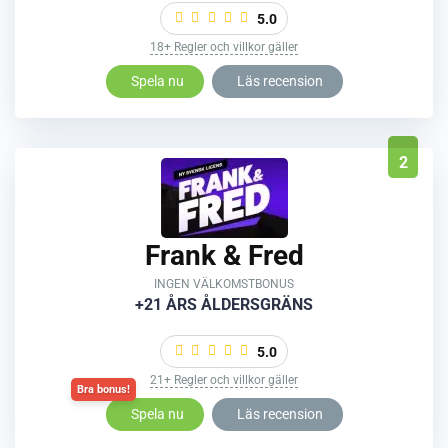
5.0
18+ Regler och villkor gäller
Spela nu
Läs recension
2
Frank & Fred
INGEN VÄLKOMSTBONUS
+21 ÅRS ÅLDERSGRÄNS
5.0
21+ Regler och villkor gäller
Spela nu
Läs recension