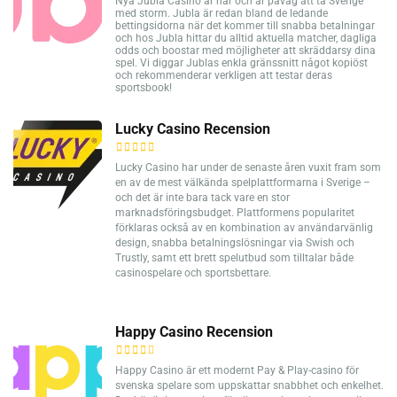
Nya Jubla Casino är här och är påväg att ta Sverige
med storm. Jubla är redan bland de ledande
bettingsidorna när det kommer till snabba betalningar
och hos Jubla hittar du alltid aktuella matcher, dagliga
odds och boostar med möjligheter att skräddarsy dina
spel. Vi diggar Jublas enkla gränssnitt något kopiöst
och rekommenderar verkligen att testar deras
sportsbook!
Lucky Casino Recension
Lucky Casino har under de senaste åren vuxit fram som
en av de mest välkända spelplattformarna i Sverige –
och det är inte bara tack vare en stor
marknadsföringsbudget. Plattformens popularitet
förklaras också av en kombination av användarvänlig
design, snabba betalningslösningar via Swish och
Trustly, samt ett brett spelutbud som tilltalar både
casinospelare och sportsbettare.
Happy Casino Recension
Happy Casino är ett modernt Pay & Play-casino för
svenska spelare som uppskattar snabbhet och enkelhet.