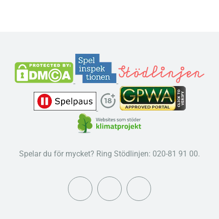
Spelar du för mycket? Ring Stödlinjen: 020-81 91 00.