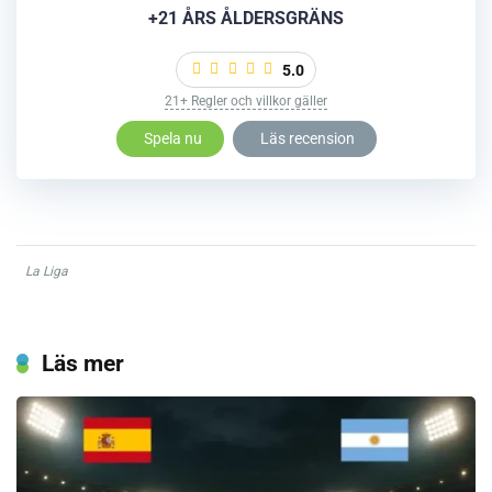
+21 ÅRS ÅLDERSGRÄNS
5.0
21+ Regler och villkor gäller
Spela nu
Läs recension
La Liga
Läs mer