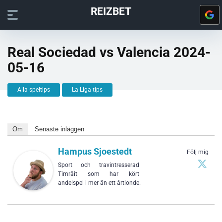
REIZBET
Real Sociedad vs Valencia 2024-
05-16
Alla speltips
La Liga tips
Om
Senaste inläggen
Hampus Sjoestedt
Följ mig
Sport och travintresserad
Timråit som har kört
andelspel i mer än ett årtionde.