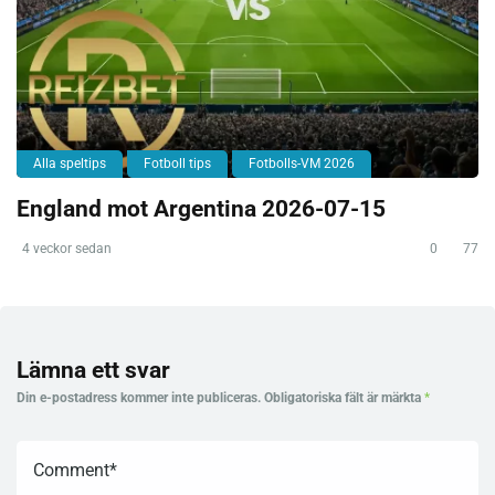
Alla speltips
Fotboll tips
Fotbolls-VM 2026
England mot Argentina 2026-07-15
4 veckor sedan
0
77
Lämna ett svar
Din e-postadress kommer inte publiceras.
Obligatoriska fält är märkta
*