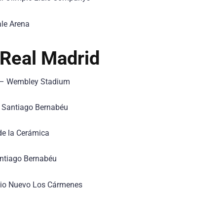
le Arena
 Real Madrid
d – Wembley Stadium
o Santiago Bernabéu
 de la Cerámica
antiago Bernabéu
dio Nuevo Los Cármenes