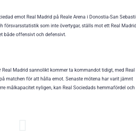
iedad emot Real Madrid på Reale Arena i Donostia-San Sebasti
försvarsstatistik som inte övertygar, ställs mot ett Real Madri
et både offensivt och defensivt.
där Real Madrid sannolikt kommer ta kommandot tidigt, med Real
på matchen för att hålla emot. Senaste mötena har varit jämnt
örre målkapacitet nyligen, kan Real Sociedads hemmafördel och