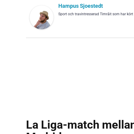
Hampus Sjoestedt
Sport och travintresserad Timråit som har kört 
La Liga-match mellan