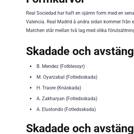
Real Sociedad har haft en ojämn form med en senas
Valencia. Real Madrid å andra sidan kommer från e
Matchen står mellan två lag med olika förutsättnin
Skadade och avstängd
B. Mendez (Fotblessyr)
M. Oyarzabal (Fotledsskada)
H. Traore (Knäskada)
A. Zakharyan (Fotledsskada)
A. Elustondo (Fotledsskada)
Skadade och avstängd