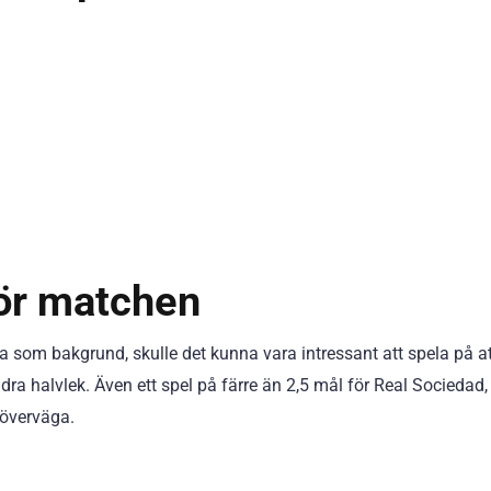
för matchen
som bakgrund, skulle det kunna vara intressant att spela på at
andra halvlek. Även ett spel på färre än 2,5 mål för Real Sociedad
 överväga.