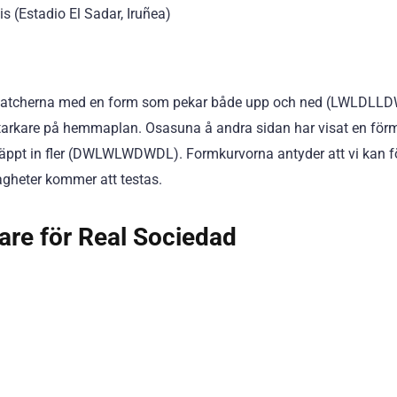
s (Estadio El Sadar, Iruñea)
te matcherna med en form som pekar både upp och ned (LWLDLL
 starkare på hemmaplan. Osasuna å andra sidan har visat en för
 släppt in fler (DWLWLWDWDL). Formkurvorna antyder att vi kan 
gheter kommer att testas.
re för Real Sociedad