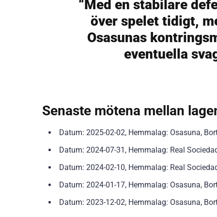
“Med en stabilare defe
över spelet tidigt,
Osasunas kontringsmö
eventuella sva
Senaste mötena mellan lage
Datum: 2025-02-02, Hemmalag: Osasuna, Bortal
Datum: 2024-07-31, Hemmalag: Real Sociedad,
Datum: 2024-02-10, Hemmalag: Real Sociedad,
Datum: 2024-01-17, Hemmalag: Osasuna, Borta
Datum: 2023-12-02, Hemmalag: Osasuna, Borta