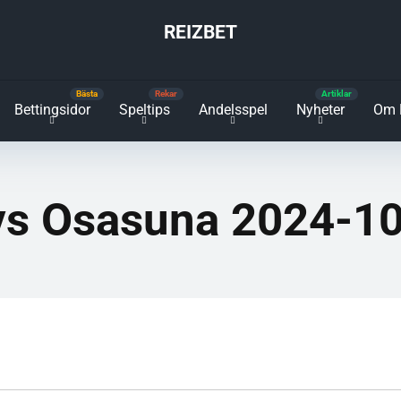
REIZBET
Bettingsidor
Speltips
Andelsspel
Nyheter
Om 
vs Osasuna 2024-1