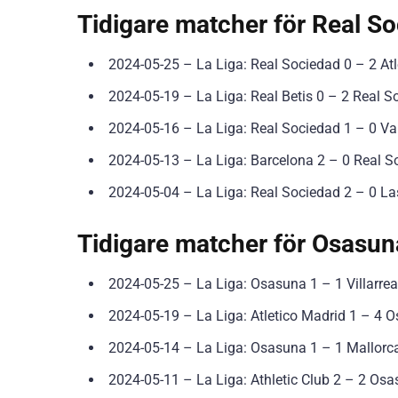
Tidigare matcher för Real S
2024-05-25 – La Liga: Real Sociedad 0 – 2 At
2024-05-19 – La Liga: Real Betis 0 – 2 Real So
2024-05-16 – La Liga: Real Sociedad 1 – 0 Va
2024-05-13 – La Liga: Barcelona 2 – 0 Real S
2024-05-04 – La Liga: Real Sociedad 2 – 0 L
Tidigare matcher för Osasun
2024-05-25 – La Liga: Osasuna 1 – 1 Villarreal
2024-05-19 – La Liga: Atletico Madrid 1 – 4 O
2024-05-14 – La Liga: Osasuna 1 – 1 Mallorca 
2024-05-11 – La Liga: Athletic Club 2 – 2 Os