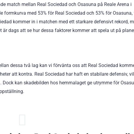
nde match mellan Real Sociedad och Osasuna på Reale Arena i
de formkurva med 53% för Real Sociedad och 53% för Osasuna, v
ciedad kommer in i matchen med ett starkare defensivt rekord, 
 är dags att se hur dessa faktorer kommer att spela ut på plane
llan dessa två lag kan vi förvänta oss att Real Sociedad komme
ter att kontra. Real Sociedad har haft en stabilare defensiv, vi
nom. Dock kan skadebilden hos hemmalaget ge utrymme för Osasu
ppställning.