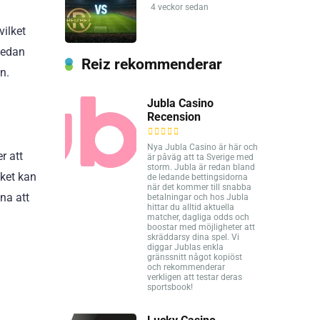
4 veckor sedan
ilket
medan
Reiz rekommenderar
n.
Jubla Casino
Recension
Nya Jubla Casino är här och
r att
är påväg att ta Sverige med
storm. Jubla är redan bland
lket kan
de ledande bettingsidorna
när det kommer till snabba
na att
betalningar och hos Jubla
hittar du alltid aktuella
matcher, dagliga odds och
boostar med möjligheter att
skräddarsy dina spel. Vi
diggar Jublas enkla
gränssnitt något kopiöst
och rekommenderar
verkligen att testar deras
sportsbook!