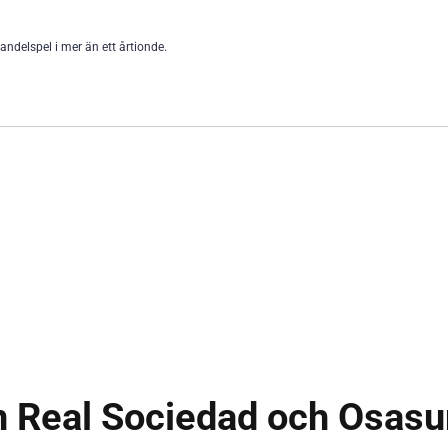
andelspel i mer än ett årtionde.
n Real Sociedad och Osas