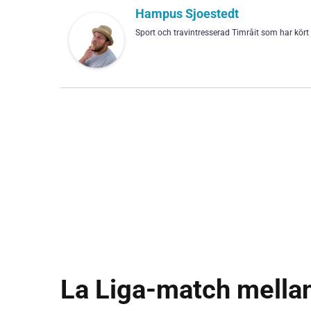
Hampus Sjoestedt
Sport och travintresserad Timråit som har kört 
La Liga-match mella