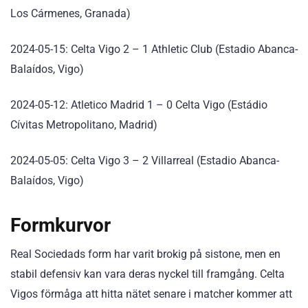
Los Cármenes, Granada)
2024-05-15: Celta Vigo 2 – 1 Athletic Club (Estadio Abanca-
Balaídos, Vigo)
2024-05-12: Atletico Madrid 1 – 0 Celta Vigo (Estádio
Cívitas Metropolitano, Madrid)
2024-05-05: Celta Vigo 3 – 2 Villarreal (Estadio Abanca-
Balaídos, Vigo)
Formkurvor
Real Sociedads form har varit brokig på sistone, men en
stabil defensiv kan vara deras nyckel till framgång. Celta
Vigos förmåga att hitta nätet senare i matcher kommer att