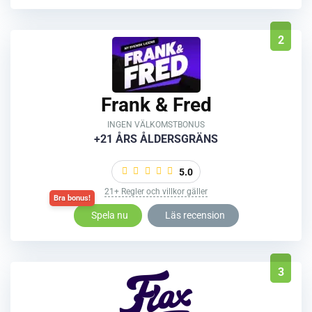
2
Frank & Fred
INGEN VÄLKOMSTBONUS
+21 ÅRS ÅLDERSGRÄNS
5.0
21+ Regler och villkor gäller
Spela nu
Läs recension
3