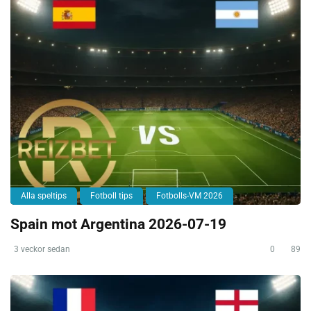
Alla speltips
Fotboll tips
Fotbolls-VM 2026
Spain mot Argentina 2026-07-19
3 veckor sedan
0
89