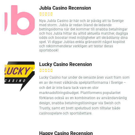
Jubla Casino Recension
Nya Jubla Casino är här och är påväg att ta Sverige
med storm. Jubla är redan bland de ledande
bettingsidorna när det kommer till snabba betalningar
och hos Jubla hittar du alltid aktuella matcher, dagliga
odds och boostar med möjligheter att skräddarsy dina
spel. Vi diggar Jublas enkla gränssnitt något kopiöst
och rekommenderar verkligen att testar deras
sportsbook!
Lucky Casino Recension
Lucky Casino har under de senaste åren vuxit fram som
en av de mest välkända spelplattformarna i Sverige –
och det är inte bara tack vare en stor
marknadsföringsbudget. Plattformens popularitet
förklaras också av en kombination av användarvänlig
design, snabba betalningslösningar via Swish och
Trustly, samt ett brett spelutbud som tilltalar både
casinospelare och sportsbettare.
Happy Casino Recension