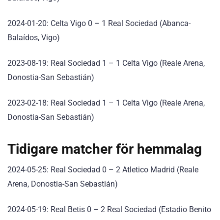
2024-01-20: Celta Vigo 0 – 1 Real Sociedad (Abanca-
Balaídos, Vigo)
2023-08-19: Real Sociedad 1 – 1 Celta Vigo (Reale Arena,
Donostia-San Sebastián)
2023-02-18: Real Sociedad 1 – 1 Celta Vigo (Reale Arena,
Donostia-San Sebastián)
Tidigare matcher för hemmalag
2024-05-25: Real Sociedad 0 – 2 Atletico Madrid (Reale
Arena, Donostia-San Sebastián)
2024-05-19: Real Betis 0 – 2 Real Sociedad (Estadio Benito