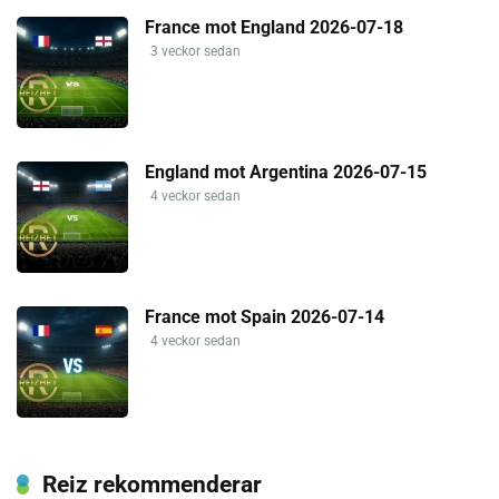
France mot England 2026-07-18
3 veckor sedan
England mot Argentina 2026-07-15
4 veckor sedan
France mot Spain 2026-07-14
4 veckor sedan
Reiz rekommenderar