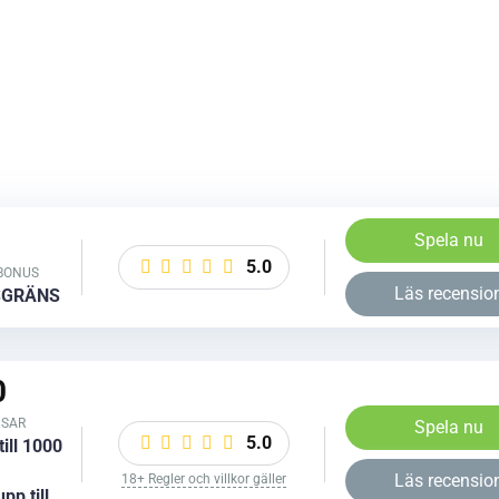
a
Spela nu
5.0
BONUS
Läs recensio
SGRÄNS
0
USAR
Spela nu
5.0
ill 1000
Läs recensio
18+ Regler och villkor gäller
p till