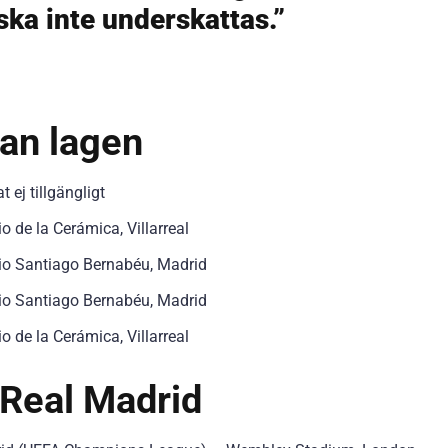
ka inte underskattas.”
an lagen
 ej tillgängligt
o de la Cerámica, Villarreal
dio Santiago Bernabéu, Madrid
dio Santiago Bernabéu, Madrid
o de la Cerámica, Villarreal
 Real Madrid