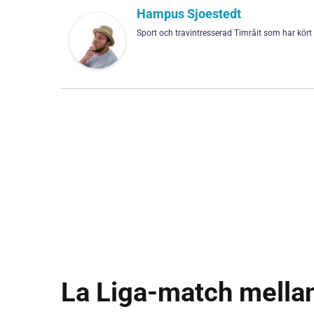
Hampus Sjoestedt
Sport och travintresserad Timråit som har kört 
La Liga-match mellan