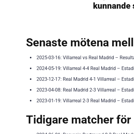
kunnande s
Senaste mötena mell
2025-03-16: Villarreal vs Real Madrid – Resultat
2024-05-19: Villarreal 4-4 Real Madrid – Estadi
2023-12-17: Real Madrid 4-1 Villarreal – Esta
2023-04-08: Real Madrid 2-3 Villarreal – Esta
2023-01-19: Villarreal 2-3 Real Madrid – Estadi
Tidigare matcher för