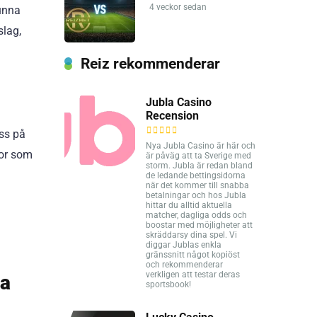
4 veckor sedan
unna
slag,
Reiz rekommenderar
Jubla Casino
Recension
ss på
Nya Jubla Casino är här och
dor som
är påväg att ta Sverige med
storm. Jubla är redan bland
de ledande bettingsidorna
när det kommer till snabba
betalningar och hos Jubla
hittar du alltid aktuella
matcher, dagliga odds och
boostar med möjligheter att
skräddarsy dina spel. Vi
diggar Jublas enkla
gränssnitt något kopiöst
och rekommenderar
verkligen att testar deras
ra
sportsbook!