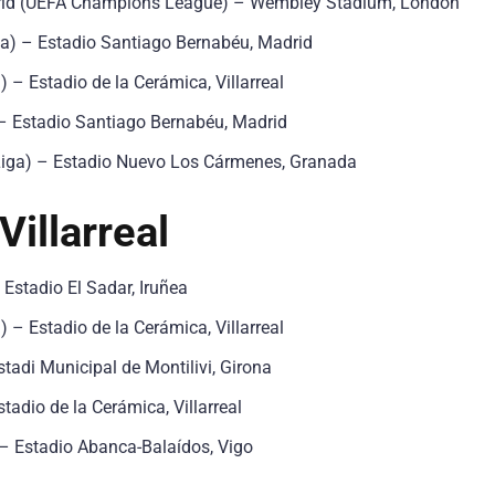
drid (UEFA Champions League) – Wembley Stadium, London
iga) – Estadio Santiago Bernabéu, Madrid
) – Estadio de la Cerámica, Villarreal
 – Estadio Santiago Bernabéu, Madrid
Liga) – Estadio Nuevo Los Cármenes, Granada
Villarreal
 Estadio El Sadar, Iruñea
) – Estadio de la Cerámica, Villarreal
stadi Municipal de Montilivi, Girona
stadio de la Cerámica, Villarreal
) – Estadio Abanca-Balaídos, Vigo