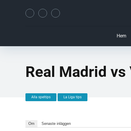
Hem
Real Madrid vs 
Alla speltips
La Liga tips
Om
Senaste inläggen