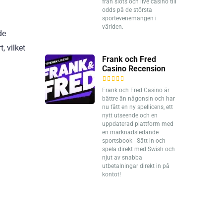
från slots och live casino till
odds på de största
sportevenemangen i
världen.
de
, vilket
Frank och Fred
Casino Recension
Frank och Fred Casino är
bättre än någonsin och har
nu fått en ny spellicens, ett
nytt utseende och en
uppdaterad plattform med
en marknadsledande
sportsbook - Sätt in och
spela direkt med Swish och
njut av snabba
utbetalningar direkt in på
kontot!