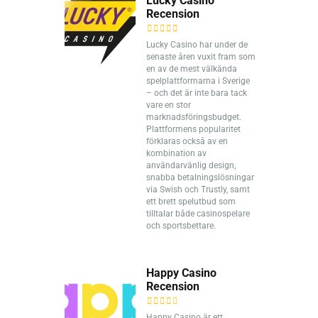
Lucky Casino
Recension
Lucky Casino har under de
senaste åren vuxit fram som
en av de mest välkända
spelplattformarna i Sverige
– och det är inte bara tack
vare en stor
marknadsföringsbudget.
Plattformens popularitet
förklaras också av en
kombination av
användarvänlig design,
snabba betalningslösningar
via Swish och Trustly, samt
ett brett spelutbud som
tilltalar både casinospelare
och sportsbettare.
Happy Casino
Recension
Happy Casino är ett