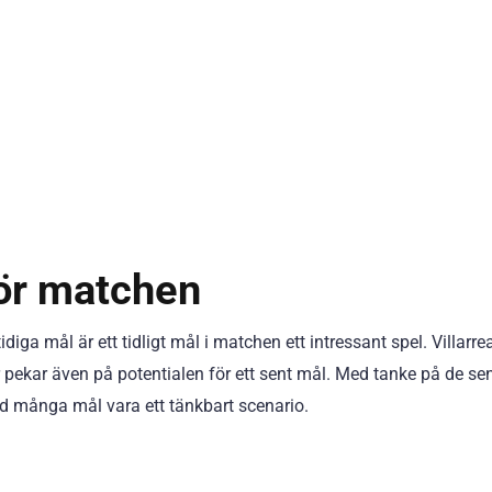
för matchen
a mål är ett tidligt mål i matchen ett intressant spel. Villarre
 pekar även på potentialen för ett sent mål. Med tanke på de se
 många mål vara ett tänkbart scenario.