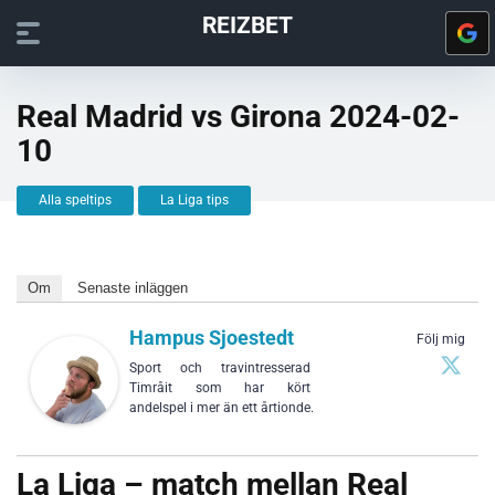
REIZBET
Real Madrid vs Girona 2024-02-
10
Alla speltips
La Liga tips
Om
Senaste inläggen
Hampus Sjoestedt
Följ mig
Sport och travintresserad
Timråit som har kört
andelspel i mer än ett årtionde.
La Liga – match mellan Real