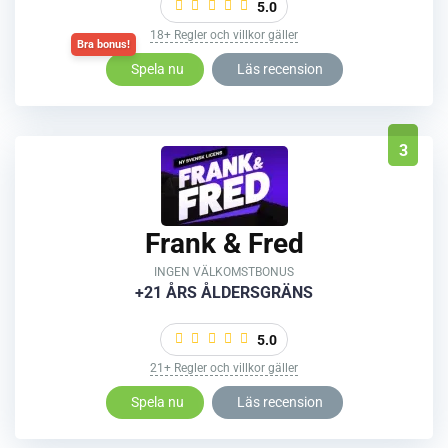
5.0
18+ Regler och villkor gäller
Spela nu
Läs recension
3
Frank & Fred
INGEN VÄLKOMSTBONUS
+21 ÅRS ÅLDERSGRÄNS
5.0
21+ Regler och villkor gäller
Spela nu
Läs recension