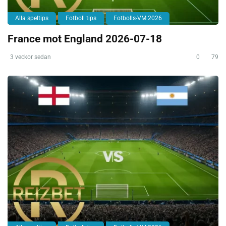
Alla speltips
Fotboll tips
Fotbolls-VM 2026
France mot England 2026-07-18
3 veckor sedan
0
79