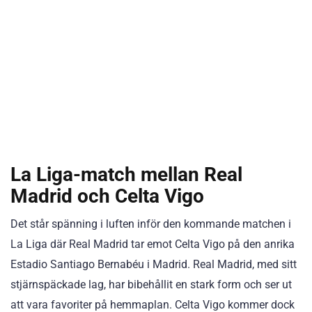
La Liga-match mellan Real
Madrid och Celta Vigo
Det står spänning i luften inför den kommande matchen i
La Liga där Real Madrid tar emot Celta Vigo på den anrika
Estadio Santiago Bernabéu i Madrid. Real Madrid, med sitt
stjärnspäckade lag, har bibehållit en stark form och ser ut
att vara favoriter på hemmaplan. Celta Vigo kommer dock