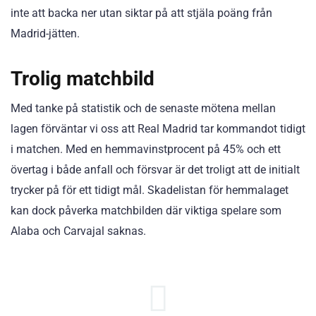
inte att backa ner utan siktar på att stjäla poäng från
Madrid-jätten.
Trolig matchbild
Med tanke på statistik och de senaste mötena mellan
lagen förväntar vi oss att Real Madrid tar kommandot tidigt
i matchen. Med en hemmavinstprocent på 45% och ett
övertag i både anfall och försvar är det troligt att de initialt
trycker på för ett tidigt mål. Skadelistan för hemmalaget
kan dock påverka matchbilden där viktiga spelare som
Alaba och Carvajal saknas.