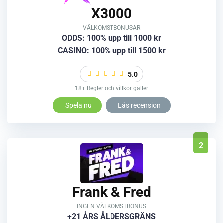
X3000
VÄLKOMSTBONUSAR
ODDS: 100% upp till 1000 kr
CASINO: 100% upp till 1500 kr
5.0
18+ Regler och villkor gäller
Spela nu
Läs recension
2
Frank & Fred
INGEN VÄLKOMSTBONUS
+21 ÅRS ÅLDERSGRÄNS