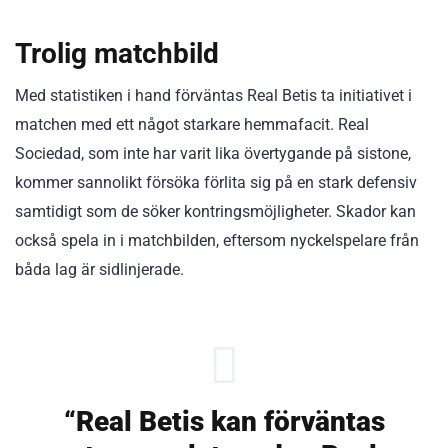
Trolig matchbild
Med statistiken i hand förväntas Real Betis ta initiativet i
matchen med ett något starkare hemmafacit. Real
Sociedad, som inte har varit lika övertygande på sistone,
kommer sannolikt försöka förlita sig på en stark defensiv
samtidigt som de söker kontringsmöjligheter. Skador kan
också spela in i matchbilden, eftersom nyckelspelare från
båda lag är sidlinjerade.
“Real Betis kan förväntas