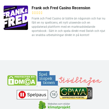
Frank och Fred Casino Recension
Frank och Fred Casino är bättre än någonsin och har nu
fått en ny spellicens, ett nytt utseende och en
uppdaterad plattform med en marknadsledande
sportsbook - Sätt in och spela direkt med Swish och njut
av snabba utbetalningar direkt in på kontot!