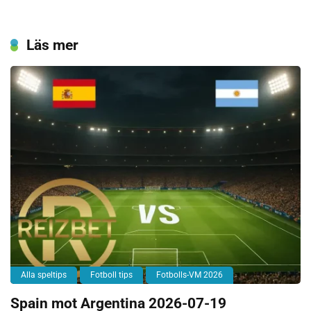
Läs mer
Alla speltips
Fotboll tips
Fotbolls-VM 2026
Spain mot Argentina 2026-07-19