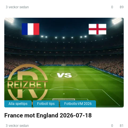
3 veckor sedan
0
89
Alla speltips
Fotboll tips
Fotbolls-VM 2026
France mot England 2026-07-18
3 veckor sedan
0
81