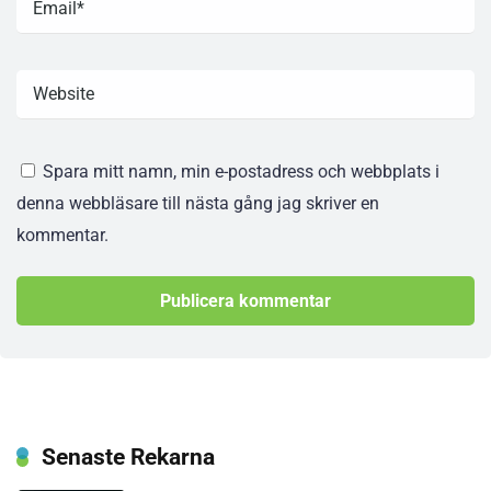
Spara mitt namn, min e-postadress och webbplats i
denna webbläsare till nästa gång jag skriver en
kommentar.
Senaste Rekarna