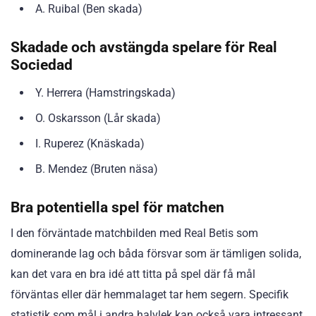
A. Ruibal (Ben skada)
Skadade och avstängda spelare för Real
Sociedad
Y. Herrera (Hamstringskada)
O. Oskarsson (Lår skada)
I. Ruperez (Knäskada)
B. Mendez (Bruten näsa)
Bra potentiella spel för matchen
I den förväntade matchbilden med Real Betis som
dominerande lag och båda försvar som är tämligen solida,
kan det vara en bra idé att titta på spel där få mål
förväntas eller där hemmalaget tar hem segern. Specifik
statistik som mål i andra halvlek kan också vara intressant