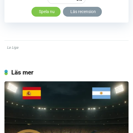
Spela nu
Läs recension
La Liga
Läs mer