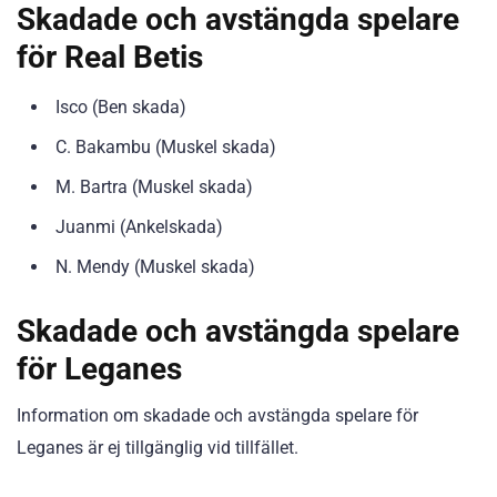
Skadade och avstängda spelare
för Real Betis
Isco (Ben skada)
C. Bakambu (Muskel skada)
M. Bartra (Muskel skada)
Juanmi (Ankelskada)
N. Mendy (Muskel skada)
Skadade och avstängda spelare
för Leganes
Information om skadade och avstängda spelare för
Leganes är ej tillgänglig vid tillfället.