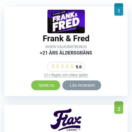
1
Frank & Fred
INGEN VÄLKOMSTBONUS
+21 ÅRS ÅLDERSGRÄNS
5.0
21+ Regler och villkor gäller
Spela nu
Läs recension
2