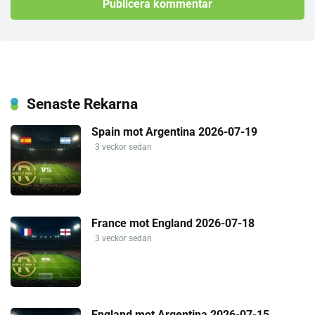
Senaste Rekarna
Spain mot Argentina 2026-07-19
3 veckor sedan
France mot England 2026-07-18
3 veckor sedan
England mot Argentina 2026-07-15