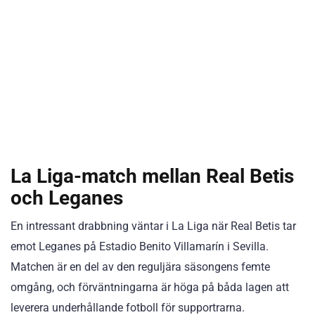
La Liga-match mellan Real Betis
och Leganes
En intressant drabbning väntar i La Liga när Real Betis tar
emot Leganes på Estadio Benito Villamarín i Sevilla.
Matchen är en del av den reguljära säsongens femte
omgång, och förväntningarna är höga på båda lagen att
leverera underhållande fotboll för supportrarna.