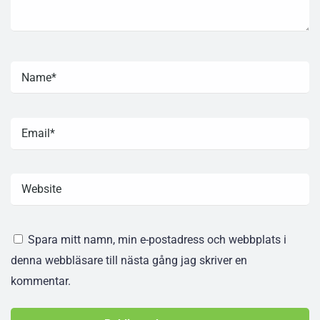
Spara mitt namn, min e-postadress och webbplats i
denna webbläsare till nästa gång jag skriver en
kommentar.