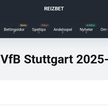
REIZBET
Bettingsidor
Speltips
Andelsspel
Nyheter
Om 
 VfB Stuttgart 2025