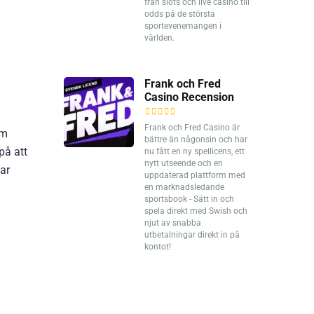
från slots och live casino till
odds på de största
sportevenemangen i
världen.
Frank och Fred
Casino Recension
Frank och Fred Casino är
em
bättre än någonsin och har
på att
nu fått en ny spellicens, ett
nytt utseende och en
ar
uppdaterad plattform med
en marknadsledande
sportsbook - Sätt in och
spela direkt med Swish och
njut av snabba
utbetalningar direkt in på
kontot!