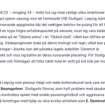
4/25 – omgång 34 – möts två lag med väldigt olika ambitioner
ot ojämn säsong, mot ett formstarkt VfB Stuttgart. Leipzig, känt
utmanande uppgörelse där det verkligen behövs tre poäng för att 
ed en nypa högre anfallskapacitet på senaste, visat sig vara båd
lar på en “Okänd arena” i en “Okänd stad”, vilket kan tillföra en
g. Väderprognosen tyder på delvis molnigt och regn, vilket kan
ngar i åtanke, kan det påverka lagets stabilitet. Däremot är
kt och visa sig bättre än deras nuvarande placering. För Stuttg
nster och förmågan att hitta nätet med en snitt på två mål per m
Leipzig som pressar tidigt och leder bollinnehavet tack vare si
. Baumgartner
. Stuttgarts försvar, som haft problem med skador,
öka kontrollera spelet med snabb passningsfotboll och aggressiva
på kontringar med hjälp av sina kvicka anfallare som
E. Demirov