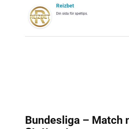
Reizbet
Din sida för speltips.
Bundesliga – Match 