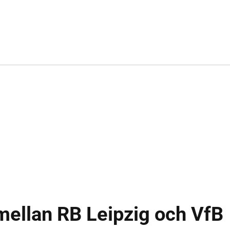
mellan RB Leipzig och VfB