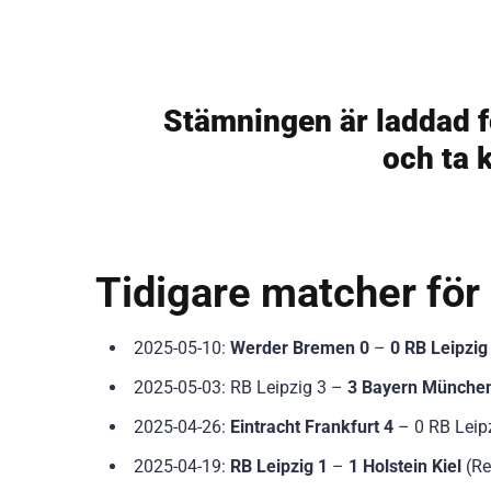
Stämningen är laddad f
och ta 
Tidigare matcher fö
2025-05-10:
Werder Bremen 0
–
0 RB Leipzig
2025-05-03: RB Leipzig 3 –
3 Bayern Münche
2025-04-26:
Eintracht Frankfurt 4
– 0 RB Leip
2025-04-19:
RB Leipzig 1
–
1 Holstein Kiel
(Re