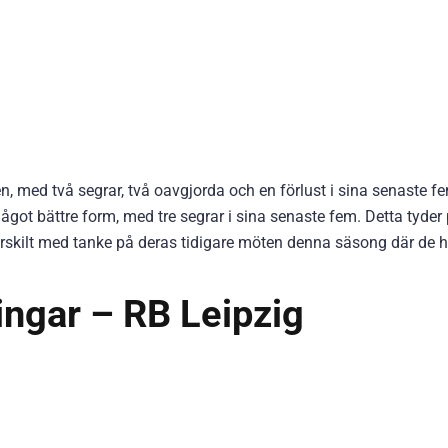
, med två segrar, två oavgjorda och en förlust i sina senaste f
ågot bättre form, med tre segrar i sina senaste fem. Detta tyder 
ärskilt med tanke på deras tidigare möten denna säsong där de h
ngar – RB Leipzig