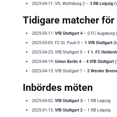
2025-04-11: VfL Wolfsburg 2 –
3 RB Leipzig
(
Tidigare matcher för
2025-05-11:
VfB Stuttgart 4
– 0 FC Augsburg (
2025-05-03: FC St. Pauli 0 –
1 VfB Stuttgart
(M
2025-04-25: VfB Stuttgart 0 –
1 1. FC Heiden
2025-04-19:
Union Berlin 4
–
4 VfB Stuttgart
(
2025-04-13: VfB Stuttgart 1 –
2 Werder Brem
Inbördes möten
2025-04-02:
VfB Stuttgart 3
– 1 RB Leipzig
2025-01-15:
VfB Stuttgart 2
– 1 RB Leipzig