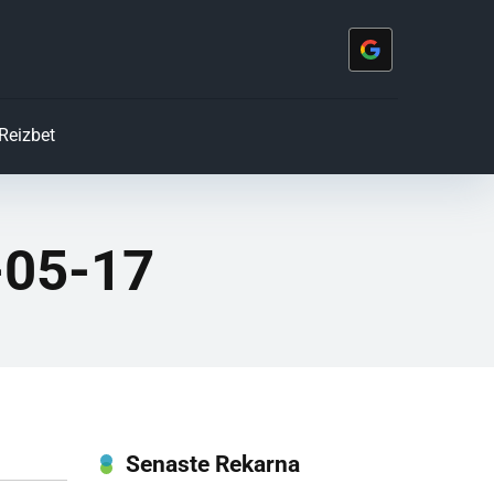
Reizbet
-05-17
Senaste Rekarna