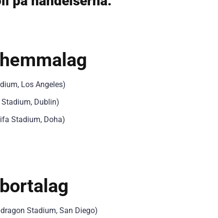
ll på händelserna.
r hemmalag
ium, Los Angeles)
 Stadium, Dublin)
lifa Stadium, Doha)
 bortalag
dragon Stadium, San Diego)