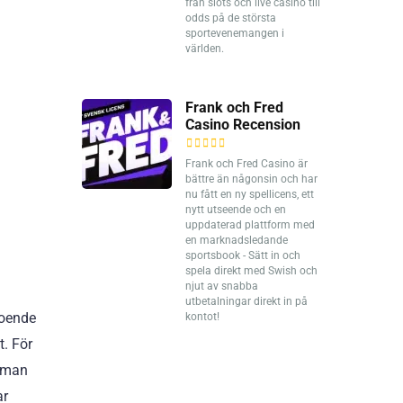
från slots och live casino till
odds på de största
sportevenemangen i
världen.
Frank och Fred
Casino Recension
Frank och Fred Casino är
bättre än någonsin och har
nu fått en ny spellicens, ett
nytt utseende och en
uppdaterad plattform med
en marknadsledande
sportsbook - Sätt in och
spela direkt med Swish och
njut av snabba
utbetalningar direkt in på
roende
kontot!
. För
r man
ar