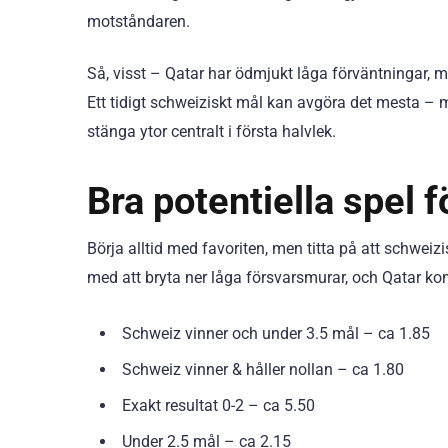
motståndaren.
Så, visst – Qatar har ödmjukt låga förväntningar, 
Ett tidigt schweiziskt mål kan avgöra det mesta – m
stänga ytor centralt i första halvlek.
Bra potentiella spel 
Börja alltid med favoriten, men titta på att schweiz
med att bryta ner låga försvarsmurar, och Qatar ko
Schweiz vinner och under 3.5 mål – ca 1.85
Schweiz vinner & håller nollan – ca 1.80
Exakt resultat 0-2 – ca 5.50
Under 2.5 mål – ca 2.15