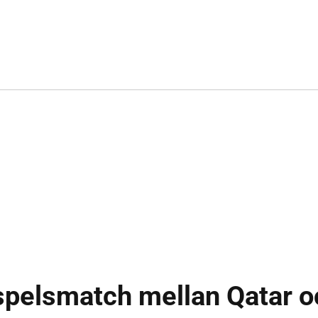
spelsmatch mellan Qatar o