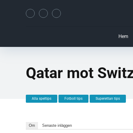
Hem
Qatar mot Swit
Alla speltips
Fotboll tips
Superettan tips
Om
Senaste inläggen