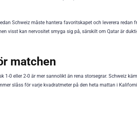
medan Schweiz måste hantera favoritskapet och leverera redan fr
en visst kan nervositet smyga sig på, särskilt om Qatar är dukti
för matchen
isk 1-0 eller 2-0 är mer sannolikt än rena storsegrar. Schweiz kä
mmer slåss för varje kvadratmeter på den heta mattan i Kaliforn