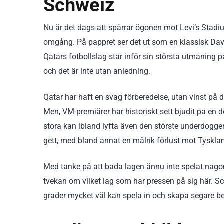
Schweiz
Nu är det dags att spärrar ögonen mot Levi’s Stadi
omgång. På pappret ser det ut som en klassisk David 
Qatars fotbollslag står inför sin största utmaning 
och det är inte utan anledning.
Qatar har haft en svag förberedelse, utan vinst på 
Men, VM-premiärer har historiskt sett bjudit på en 
stora kan ibland lyfta även den störste underdoggen
gett, med bland annat en målrik förlust mot Tyskla
Med tanke på att båda lagen ännu inte spelat någo
tvekan om vilket lag som har pressen på sig här. 
grader mycket väl kan spela in och skapa segare be