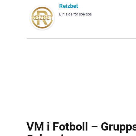
Reizbet
Din sida för speltips.
VM i Fotboll – Grupp