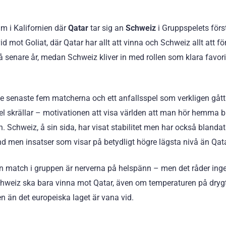
um i Kalifornien där
Qatar
tar sig an
Schweiz
i Gruppspelets förs
mot Goliat, där Qatar har allt att vinna och Schweiz allt att för
på senare år, medan Schweiz kliver in med rollen som klara favori
de senaste fem matcherna och ett anfallsspel som verkligen gått 
del skrällar – motivationen att visa världen att man hör hemma 
. Schweiz, å sin sida, har visat stabilitet men har också blanda
nd men insatser som visar på betydligt högre lägsta nivå än Qata
n match i gruppen är nerverna på helspänn – men det råder ing
Schweiz ska bara vinna mot Qatar, även om temperaturen på dryg
n än det europeiska laget är vana vid.