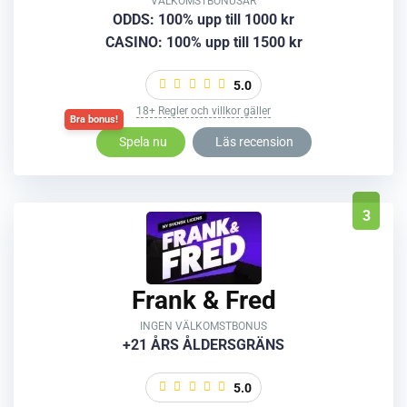
VÄLKOMSTBONUSAR
ODDS: 100% upp till 1000 kr
CASINO: 100% upp till 1500 kr
5.0
18+ Regler och villkor gäller
Spela nu
Läs recension
3
Frank & Fred
INGEN VÄLKOMSTBONUS
+21 ÅRS ÅLDERSGRÄNS
5.0