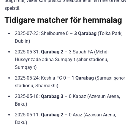
tidigt mål, vilket kan pressa Shelbourne till en mer offensiv
spelstil.
Tidigare matcher för hemmalag
2025-07-23: Shelbourne 0 –
3 Qarabag
(Tolka Park,
Dublin)
2025-05-31:
Qarabag 2
– 3 Sabah FA (Mehdi
Hüseynzadə adına Sumqayıt şəhər stadionu,
Sumqayıt)
2025-05-24: Keshla FC 0 –
1 Qarabag
(Şamaxı şəhər
stadionu, Shamakhi)
2025-05-18:
Qarabag 3
– 0 Kapaz (Azərsun Arena,
Baku)
2025-05-11:
Qarabag 2
– 0 Araz (Azərsun Arena,
Baku)