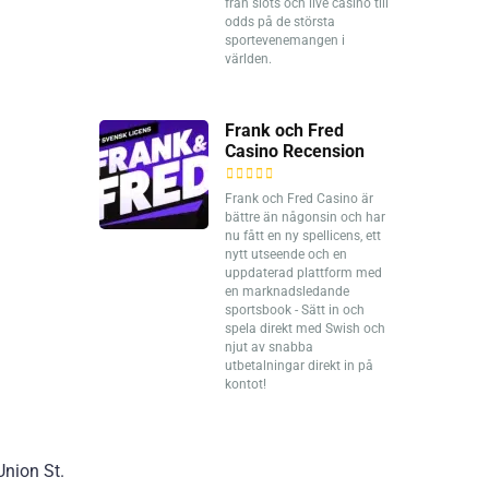
från slots och live casino till
odds på de största
sportevenemangen i
världen.
Frank och Fred
Casino Recension
Frank och Fred Casino är
bättre än någonsin och har
nu fått en ny spellicens, ett
nytt utseende och en
uppdaterad plattform med
en marknadsledande
sportsbook - Sätt in och
spela direkt med Swish och
njut av snabba
utbetalningar direkt in på
kontot!
Union St.