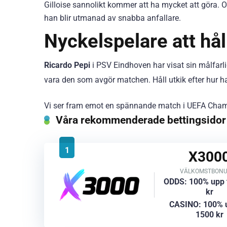
Gilloise sannolikt kommer att ha mycket att göra. Ob
han blir utmanad av snabba anfallare.
Nyckelspelare att hå
Ricardo Pepi
i PSV Eindhoven har visat sin målfarli
vara den som avgör matchen. Håll utkik efter hur h
Vi ser fram emot en spännande match i UEFA Cha
Våra rekommenderade bettingsidor
1
X300
VÄLKOMSTBON
ODDS: 100% upp t
kr
CASINO: 100% up
1500 kr