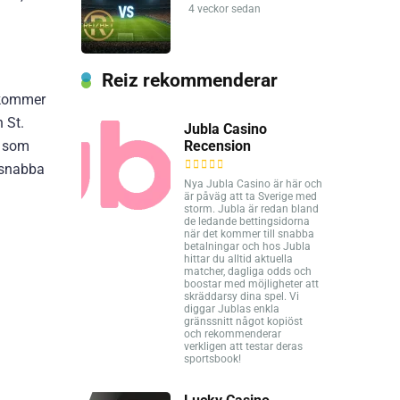
4 veckor sedan
Reiz rekommenderar
 kommer
 St.
Jubla Casino
e som
Recension
 snabba
Nya Jubla Casino är här och
är påväg att ta Sverige med
storm. Jubla är redan bland
de ledande bettingsidorna
när det kommer till snabba
betalningar och hos Jubla
hittar du alltid aktuella
matcher, dagliga odds och
boostar med möjligheter att
skräddarsy dina spel. Vi
diggar Jublas enkla
gränssnitt något kopiöst
och rekommenderar
verkligen att testar deras
sportsbook!