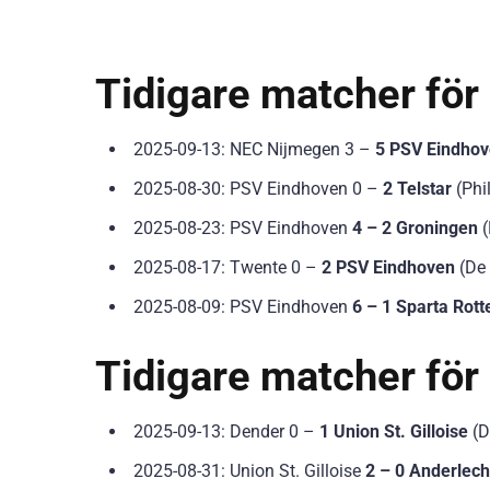
Tidigare matcher fö
2025-09-13: NEC Nijmegen 3 –
5 PSV Eindho
2025-08-30: PSV Eindhoven 0 –
2 Telstar
(Phi
2025-08-23: PSV Eindhoven
4 – 2 Groningen
(
2025-08-17: Twente 0 –
2 PSV Eindhoven
(De 
2025-08-09: PSV Eindhoven
6 – 1 Sparta Rot
Tidigare matcher för
2025-09-13: Dender 0 –
1 Union St. Gilloise
(D
2025-08-31: Union St. Gilloise
2 – 0 Anderlech