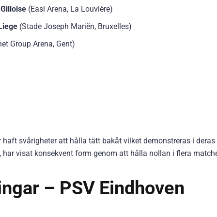
Gilloise
(Easi Arena, La Louvière)
Liege
(Stade Joseph Mariën, Bruxelles)
et Group Arena, Gent)
 haft svårigheter att hålla tätt bakåt vilket demonstreras i deras
n, har visat konsekvent form genom att hålla nollan i flera match
ingar – PSV Eindhoven