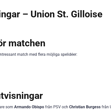
ngar – Union St. Gilloise
för matchen
intressant match med flera möjliga spelidéer:
utvisningar
lare som
Armando Obispo
från PSV och
Christian Burgess
från 