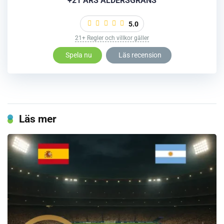
+21 ÅRS ÅLDERSGRÄNS
5.0
21+ Regler och villkor gäller
Spela nu
Läs recension
Läs mer