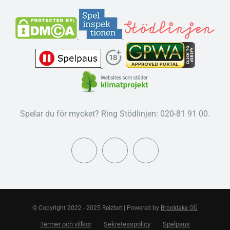
Spelar du för mycket? Ring Stödlinjen: 020-81 91 00.
© Copyright 2022 - 2025 Reizbet | Powered by
Brooklake OÜ
Termer och villkor
Sekretesspolicy
Spelpaus