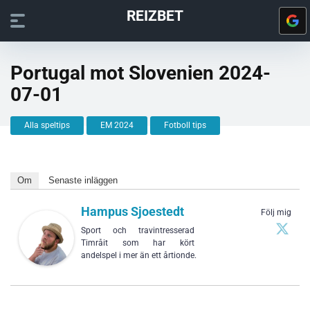
REIZBET
Portugal mot Slovenien 2024-
07-01
Alla speltips
EM 2024
Fotboll tips
Om
Senaste inläggen
Hampus Sjoestedt
Följ mig
Sport och travintresserad
Timråit som har kört
andelspel i mer än ett årtionde.