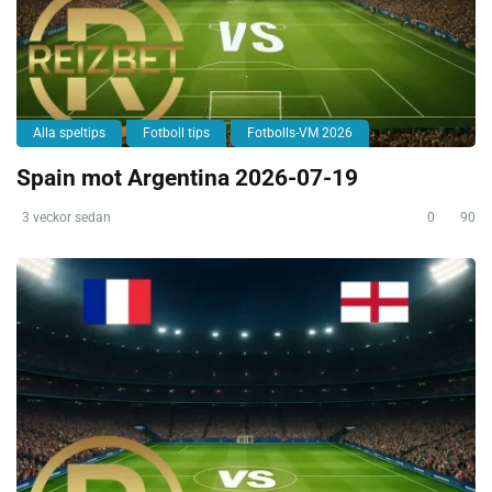
Alla speltips
Fotboll tips
Fotbolls-VM 2026
Spain mot Argentina 2026-07-19
3 veckor sedan
0
90