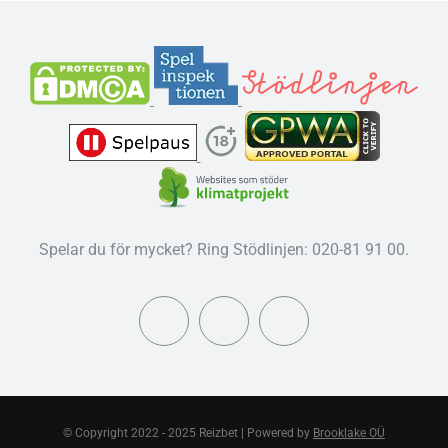
Spelar du för mycket? Ring Stödlinjen: 020-81 91 00.
© Copyright 2022 - 2025 Reizbet | Powered by
Brooklake OÜ