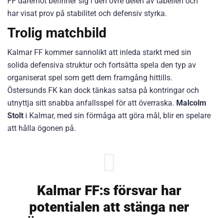
FF däremot befinner sig i den övre delen av tabellen och
har visat prov på stabilitet och defensiv styrka.
Trolig matchbild
Kalmar FF kommer sannolikt att inleda starkt med sin
solida defensiva struktur och fortsätta spela den typ av
organiserat spel som gett dem framgång hittills.
Östersunds FK kan dock tänkas satsa på kontringar och
utnyttja sitt snabba anfallsspel för att överraska.
Malcolm
Stolt
i Kalmar, med sin förmåga att göra mål, blir en spelare
att hålla ögonen på.
Kalmar FF:s försvar har
potentialen att stänga ner