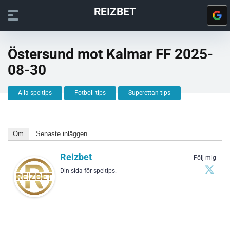
REIZBET
Östersund mot Kalmar FF 2025-
08-30
Alla speltips
Fotboll tips
Superettan tips
Om
Senaste inläggen
Reizbet
Följ mig
Din sida för speltips.