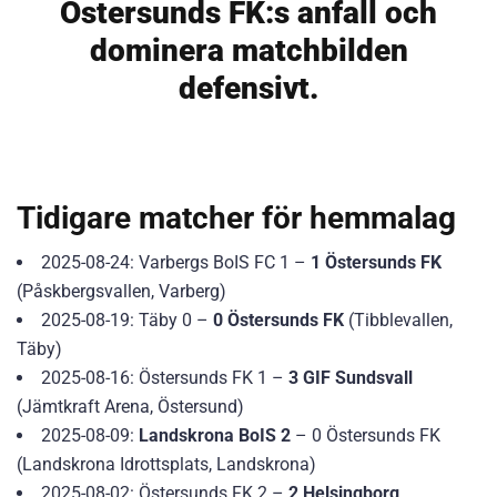
Östersunds FK:s anfall och
dominera matchbilden
defensivt.
Tidigare matcher för hemmalag
2025-08-24: Varbergs BoIS FC 1 –
1 Östersunds FK
(Påskbergsvallen, Varberg)
2025-08-19: Täby 0 –
0 Östersunds FK
(Tibblevallen,
Täby)
2025-08-16: Östersunds FK 1 –
3 GIF Sundsvall
(Jämtkraft Arena, Östersund)
2025-08-09:
Landskrona BoIS 2
– 0 Östersunds FK
(Landskrona Idrottsplats, Landskrona)
2025-08-02: Östersunds FK 2 –
2 Helsingborg