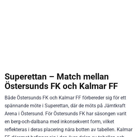
Superettan – Match mellan
Östersunds FK och Kalmar FF
Både Östersunds FK och Kalmar FF förbereder sig för ett
spännande möte i Superettan, där de möts på Jämtkraft
Arena i Östersund. För Östersunds FK har säsongen varit
en berg-och-dalbana med inkonsekvent form, vilket
reflekteras i deras placering nära botten av tabellen. Kalmar