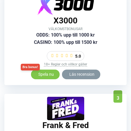
X3000
VÄLKOMSTBONUSAR
ODDS: 100% upp till 1000 kr
CASINO: 100% upp till 1500 kr
5.0
18+ Regler och villkor gäller
Spela nu
Läs recension
3
Frank & Fred