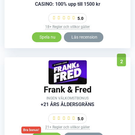
CASINO: 100% upp till 1500 kr
5.0
18+ Regler och villkor gäller
Spela nu
Läs recension
2
Frank & Fred
INGEN VÄLKOMSTBONUS
+21 ÅRS ÅLDERSGRÄNS
5.0
21+ Regler och villkor gäller