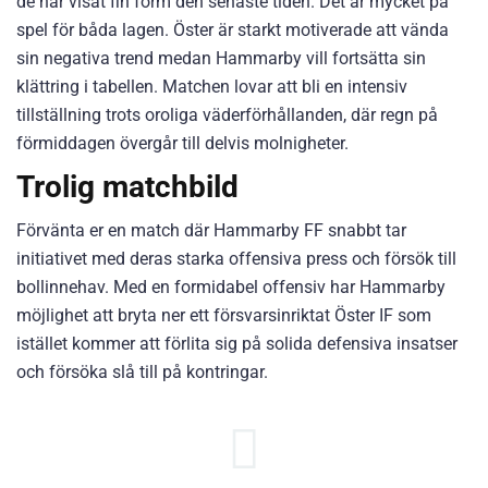
de har visat fin form den senaste tiden. Det är mycket på
spel för båda lagen. Öster är starkt motiverade att vända
sin negativa trend medan Hammarby vill fortsätta sin
klättring i tabellen. Matchen lovar att bli en intensiv
tillställning trots oroliga väderförhållanden, där regn på
förmiddagen övergår till delvis molnigheter.
Trolig matchbild
Förvänta er en match där Hammarby FF snabbt tar
initiativet med deras starka offensiva press och försök till
bollinnehav. Med en formidabel offensiv har Hammarby
möjlighet att bryta ner ett försvarsinriktat Öster IF som
istället kommer att förlita sig på solida defensiva insatser
och försöka slå till på kontringar.