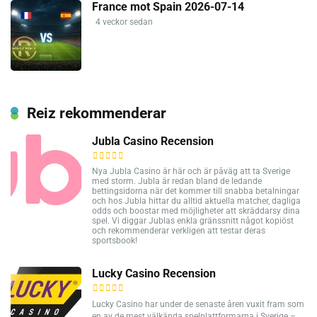
France mot Spain 2026-07-14
4 veckor sedan
Reiz rekommenderar
Jubla Casino Recension
Nya Jubla Casino är här och är påväg att ta Sverige
med storm. Jubla är redan bland de ledande
bettingsidorna när det kommer till snabba betalningar
och hos Jubla hittar du alltid aktuella matcher, dagliga
odds och boostar med möjligheter att skräddarsy dina
spel. Vi diggar Jublas enkla gränssnitt något kopiöst
och rekommenderar verkligen att testar deras
sportsbook!
Lucky Casino Recension
Lucky Casino har under de senaste åren vuxit fram som
en av de mest välkända spelplattformarna i Sverige –