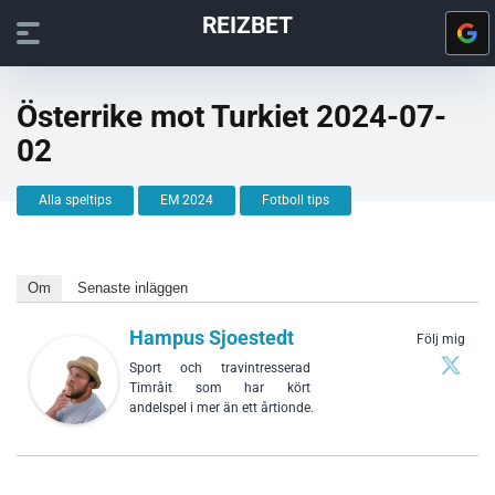
REIZBET
Österrike mot Turkiet 2024-07-
02
Alla speltips
EM 2024
Fotboll tips
Om
Senaste inläggen
Hampus Sjoestedt
Följ mig
Sport och travintresserad
Timråit som har kört
andelspel i mer än ett årtionde.