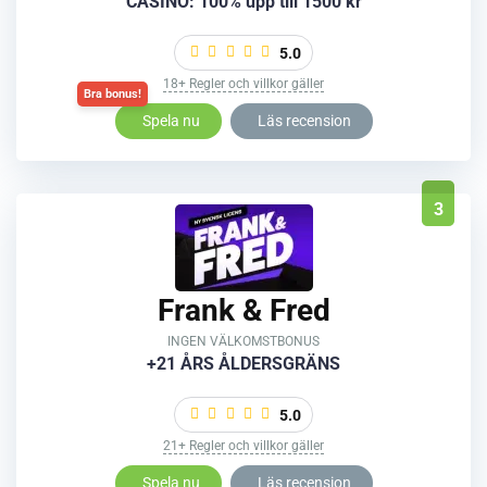
CASINO: 100% upp till 1500 kr
5.0
18+ Regler och villkor gäller
Spela nu
Läs recension
3
Frank & Fred
INGEN VÄLKOMSTBONUS
+21 ÅRS ÅLDERSGRÄNS
5.0
21+ Regler och villkor gäller
Spela nu
Läs recension