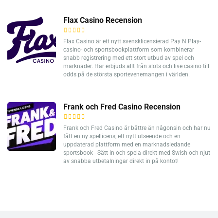
Flax Casino Recension
Flax Casino är ett nytt svensklicensierad Pay N Play-
casino- och sportsbookplattform som kombinerar
snabb registrering med ett stort utbud av spel och
marknader. Här erbjuds allt från slots och live casino till
odds på de största sportevenemangen i världen.
Frank och Fred Casino Recension
Frank och Fred Casino är bättre än någonsin och har nu
fått en ny spellicens, ett nytt utseende och en
uppdaterad plattform med en marknadsledande
sportsbook - Sätt in och spela direkt med Swish och njut
av snabba utbetalningar direkt in på kontot!