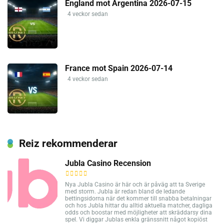
England mot Argentina 2026-07-15
4 veckor sedan
France mot Spain 2026-07-14
4 veckor sedan
Reiz rekommenderar
Jubla Casino Recension
Nya Jubla Casino är här och är påväg att ta Sverige
med storm. Jubla är redan bland de ledande
bettingsidorna när det kommer till snabba betalningar
och hos Jubla hittar du alltid aktuella matcher, dagliga
odds och boostar med möjligheter att skräddarsy dina
spel. Vi diggar Jublas enkla gränssnitt något kopiöst