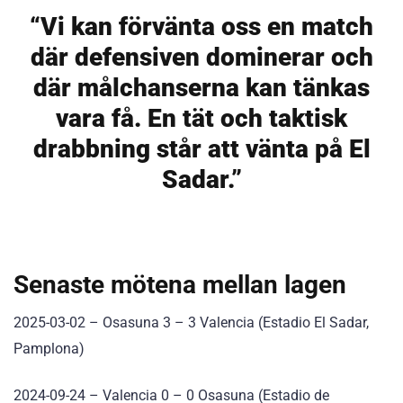
“Vi kan förvänta oss en match
där defensiven dominerar och
där målchanserna kan tänkas
vara få. En tät och taktisk
drabbning står att vänta på El
Sadar.”
Senaste mötena mellan lagen
2025-03-02 – Osasuna 3 – 3 Valencia (Estadio El Sadar,
Pamplona)
2024-09-24 – Valencia 0 – 0 Osasuna (Estadio de