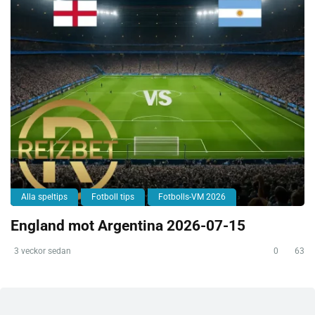
Alla speltips
Fotboll tips
Fotbolls-VM 2026
England mot Argentina 2026-07-15
3 veckor sedan
0
63