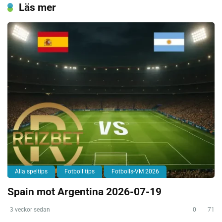
Läs mer
Alla speltips
Fotboll tips
Fotbolls-VM 2026
Spain mot Argentina 2026-07-19
3 veckor sedan
0
71