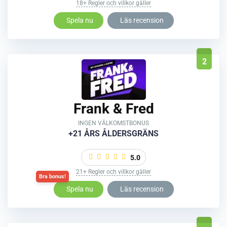
18+ Regler och villkor gäller
Spela nu
Läs recension
2
Frank & Fred
INGEN VÄLKOMSTBONUS
+21 ÅRS ÅLDERSGRÄNS
5.0
21+ Regler och villkor gäller
Spela nu
Läs recension