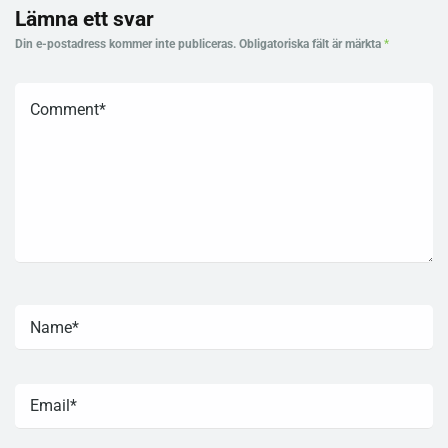
Lämna ett svar
Din e-postadress kommer inte publiceras.
Obligatoriska fält är märkta
*