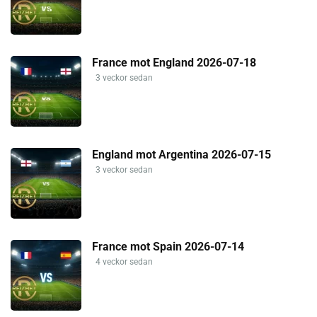
France mot England 2026-07-18
3 veckor sedan
England mot Argentina 2026-07-15
3 veckor sedan
France mot Spain 2026-07-14
4 veckor sedan