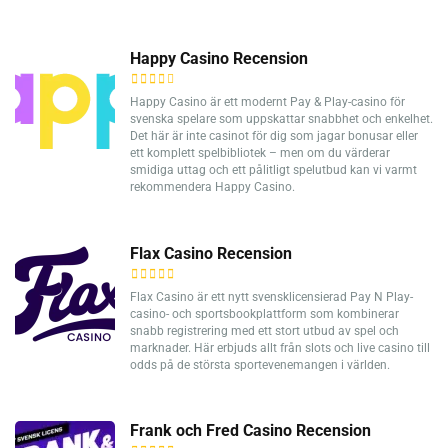
Happy Casino Recension
Happy Casino är ett modernt Pay & Play-casino för
svenska spelare som uppskattar snabbhet och enkelhet.
Det här är inte casinot för dig som jagar bonusar eller
ett komplett spelbibliotek – men om du värderar
smidiga uttag och ett pålitligt spelutbud kan vi varmt
rekommendera Happy Casino.
Flax Casino Recension
Flax Casino är ett nytt svensklicensierad Pay N Play-
casino- och sportsbookplattform som kombinerar
snabb registrering med ett stort utbud av spel och
marknader. Här erbjuds allt från slots och live casino till
odds på de största sportevenemangen i världen.
Frank och Fred Casino Recension