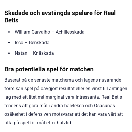
Skadade och avstängda spelare för Real
Betis
William Carvalho – Achillesskada
Isco – Benskada
Natan – Knäskada
Bra potentiella spel för matchen
Baserat på de senaste matcherna och lagens nuvarande
form kan spel på oavgjort resultat eller en vinst till antingen
lag med ett litet målmarginal vara intressanta. Real Betis
tendens att göra mål i andra halvleken och Osasunas
osäkerhet i defensiven motsvarar att det kan vara värt att
titta på spel för mål efter halvtid.