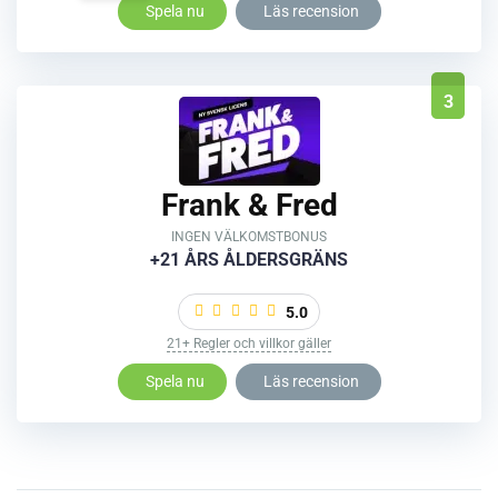
Spela nu
Läs recension
3
Frank & Fred
INGEN VÄLKOMSTBONUS
+21 ÅRS ÅLDERSGRÄNS
5.0
21+ Regler och villkor gäller
Spela nu
Läs recension