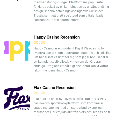
marknadsföringsbudget. Plattformens popularitet
förklaras också av en kombination av användarvänlig
design, snabba betalningslösningar via Swish och
Trustly, samt ett brett spelutbud som tilltalar både
casinospelare och sportsbettare.
Happy Casino Recension
Happy Casino är ett modernt Pay & Play-casino för
svenska spelare som uppskattar snabbhet och enkelhet.
Det här är inte casinot för dig som jagar bonusar eller
ett komplett spelbibliotek – men om du värderar
smidiga uttag och ett pålitligt spelutbud kan vi varmt
rekommendera Happy Casino.
Flax Casino Recension
Flax Casino är ett nytt svensklicensierad Pay N Play-
casino- och sportsbookplattform som kombinerar
snabb registrering med ett stort utbud av spel och
marknader. Här erbjuds allt från slots och live casino till