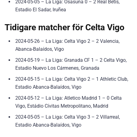
2024-05-05 – La Liga: Osasuna 0 – 2 Real Betis,
Estadio El Sadar, Iruñea
Tidigare matcher för Celta Vigo
2024-05-26 – La Liga: Celta Vigo 2 – 2 Valencia,
Abanca-Balaídos, Vigo
2024-05-19 – La Liga: Granada CF 1 – 2 Celta Vigo,
Estadio Nuevo Los Cármenes, Granada
2024-05-15 – La Liga: Celta Vigo 2 – 1 Athletic Club,
Estadio Abanca-Balaídos, Vigo
2024-05-12 – La Liga: Atletico Madrid 1 – 0 Celta
Vigo, Estádio Cívitas Metropolitano, Madrid
2024-05-05 – La Liga: Celta Vigo 3 – 2 Villarreal,
Estadio Abanca-Balaídos, Vigo