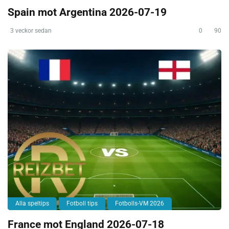
Spain mot Argentina 2026-07-19
3 veckor sedan
0
90
Alla speltips
Fotboll tips
Fotbolls-VM 2026
France mot England 2026-07-18