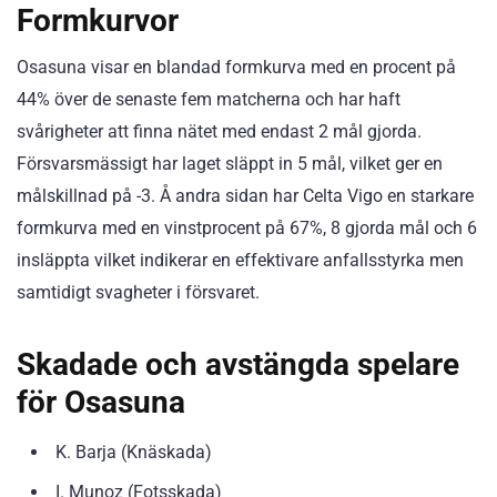
Formkurvor
Osasuna visar en blandad formkurva med en procent på
44% över de senaste fem matcherna och har haft
svårigheter att finna nätet med endast 2 mål gjorda.
Försvarsmässigt har laget släppt in 5 mål, vilket ger en
målskillnad på -3. Å andra sidan har Celta Vigo en starkare
formkurva med en vinstprocent på 67%, 8 gjorda mål och 6
insläppta vilket indikerar en effektivare anfallsstyrka men
samtidigt svagheter i försvaret.
Skadade och avstängda spelare
för Osasuna
K. Barja (Knäskada)
I. Munoz (Fotsskada)