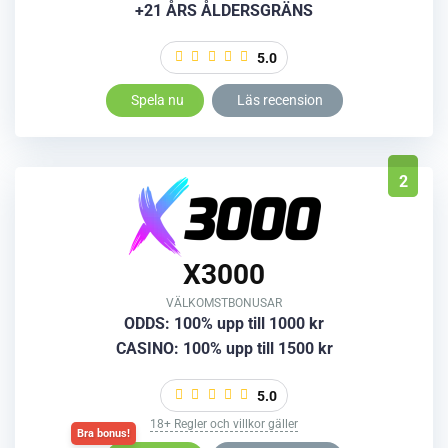
+21 ÅRS ÅLDERSGRÄNS
5.0
Spela nu
Läs recension
2
X3000
VÄLKOMSTBONUSAR
ODDS: 100% upp till 1000 kr
CASINO: 100% upp till 1500 kr
5.0
18+ Regler och villkor gäller