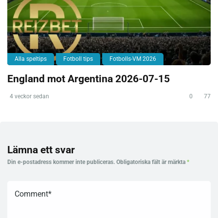
Alla speltips
Fotboll tips
Fotbolls-VM 2026
England mot Argentina 2026-07-15
4 veckor sedan
0
77
Lämna ett svar
Din e-postadress kommer inte publiceras.
Obligatoriska fält är märkta
*