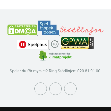
Spelar du för mycket? Ring Stödlinjen: 020-81 91 00.