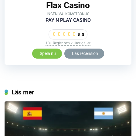
Flax Casino
INGEN VÄLKOMSTBONUS
PAY N PLAY CASINO
5.0
18+ Regler och villkor gäller
Spela nu
Läs recension
Läs mer