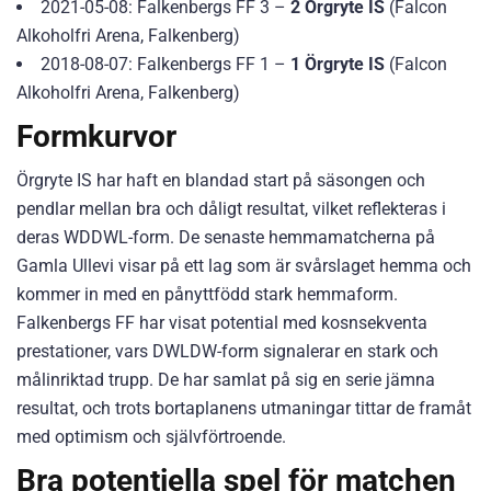
2021-05-08: Falkenbergs FF 3 –
2 Örgryte IS
(Falcon
Alkoholfri Arena, Falkenberg)
2018-08-07: Falkenbergs FF 1 –
1 Örgryte IS
(Falcon
Alkoholfri Arena, Falkenberg)
Formkurvor
Örgryte IS har haft en blandad start på säsongen och
pendlar mellan bra och dåligt resultat, vilket reflekteras i
deras WDDWL-form. De senaste hemmamatcherna på
Gamla Ullevi visar på ett lag som är svårslaget hemma och
kommer in med en pånyttfödd stark hemmaform.
Falkenbergs FF har visat potential med kosnsekventa
prestationer, vars DWLDW-form signalerar en stark och
målinriktad trupp. De har samlat på sig en serie jämna
resultat, och trots bortaplanens utmaningar tittar de framåt
med optimism och självförtroende.
Bra potentiella spel för matchen