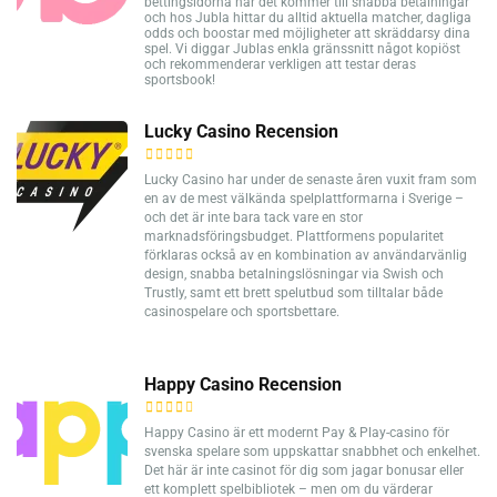
bettingsidorna när det kommer till snabba betalningar
och hos Jubla hittar du alltid aktuella matcher, dagliga
odds och boostar med möjligheter att skräddarsy dina
spel. Vi diggar Jublas enkla gränssnitt något kopiöst
och rekommenderar verkligen att testar deras
sportsbook!
Lucky Casino Recension
Lucky Casino har under de senaste åren vuxit fram som
en av de mest välkända spelplattformarna i Sverige –
och det är inte bara tack vare en stor
marknadsföringsbudget. Plattformens popularitet
förklaras också av en kombination av användarvänlig
design, snabba betalningslösningar via Swish och
Trustly, samt ett brett spelutbud som tilltalar både
casinospelare och sportsbettare.
Happy Casino Recension
Happy Casino är ett modernt Pay & Play-casino för
svenska spelare som uppskattar snabbhet och enkelhet.
Det här är inte casinot för dig som jagar bonusar eller
ett komplett spelbibliotek – men om du värderar