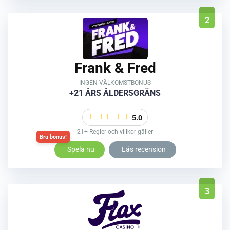
2
Frank & Fred
INGEN VÄLKOMSTBONUS
+21 ÅRS ÅLDERSGRÄNS
5.0
21+ Regler och villkor gäller
Spela nu
Läs recension
3