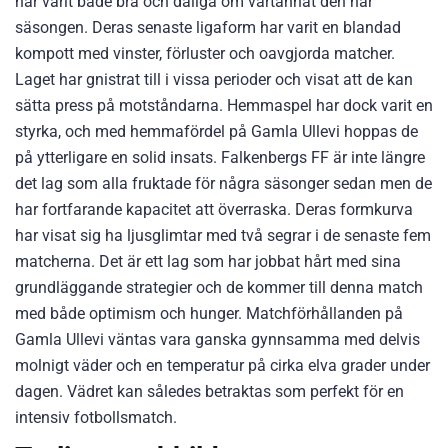
har varit både bra och dåliga om vartannat den här
säsongen. Deras senaste ligaform har varit en blandad
kompott med vinster, förluster och oavgjorda matcher.
Laget har gnistrat till i vissa perioder och visat att de kan
sätta press på motståndarna. Hemmaspel har dock varit en
styrka, och med hemmafördel på Gamla Ullevi hoppas de
på ytterligare en solid insats. Falkenbergs FF är inte längre
det lag som alla fruktade för några säsonger sedan men de
har fortfarande kapacitet att överraska. Deras formkurva
har visat sig ha ljusglimtar med två segrar i de senaste fem
matcherna. Det är ett lag som har jobbat hårt med sina
grundläggande strategier och de kommer till denna match
med både optimism och hunger. Matchförhållanden på
Gamla Ullevi väntas vara ganska gynnsamma med delvis
molnigt väder och en temperatur på cirka elva grader under
dagen. Vädret kan således betraktas som perfekt för en
intensiv fotbollsmatch.