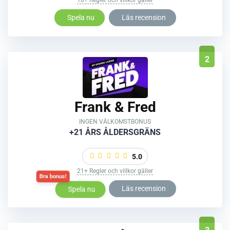
Spela nu
Läs recension
2
Frank & Fred
INGEN VÄLKOMSTBONUS
+21 ÅRS ÅLDERSGRÄNS
5.0
21+ Regler och villkor gäller
Spela nu
Läs recension