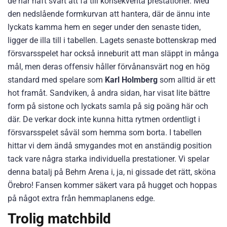
de har haft svårt att få till konsekventa prestationer. Med
den nedslående formkurvan att hantera, där de ännu inte
lyckats kamma hem en seger under den senaste tiden,
ligger de illa till i tabellen. Lagets senaste bottenskrap med
försvarsspelet har också inneburit att man släppt in många
mål, men deras offensiv håller förvånansvärt nog en hög
standard med spelare som
Karl Holmberg
som alltid är ett
hot framåt. Sandviken, å andra sidan, har visat lite bättre
form på sistone och lyckats samla på sig poäng här och
där. De verkar dock inte kunna hitta rytmen ordentligt i
försvarsspelet såväl som hemma som borta. I tabellen
hittar vi dem ändå smygandes mot en anständig position
tack vare några starka individuella prestationer. Vi spelar
denna batalj på Behrn Arena i, ja, ni gissade det rätt, sköna
Örebro! Fansen kommer säkert vara på hugget och hoppas
på något extra från hemmaplanens edge.
Trolig matchbild