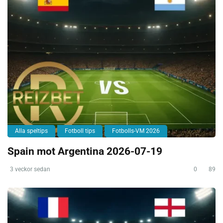
Alla speltips
Fotboll tips
Fotbolls-VM 2026
Spain mot Argentina 2026-07-19
3 veckor sedan
0
89