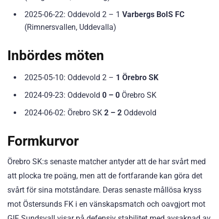
2025-06-22: Oddevold 2 – 1
Varbergs BoIS FC
(Rimnersvallen, Uddevalla)
Inbördes möten
2025-05-10: Oddevold 2 –
1 Örebro SK
2024-09-23: Oddevold
0 – 0
Örebro SK
2024-06-02: Örebro SK
2 – 2
Oddevold
Formkurvor
Örebro SK:s senaste matcher antyder att de har svårt med
att plocka tre poäng, men att de fortfarande kan göra det
svårt för sina motståndare. Deras senaste mållösa kryss
mot Östersunds FK i en vänskapsmatch och oavgjort mot
GIF Sundsvall visar på defensiv stabilitet med avsaknad av