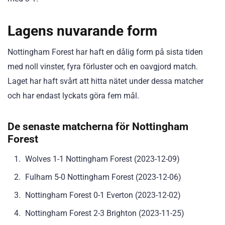
Lagens nuvarande form
Nottingham Forest har haft en dålig form på sista tiden
med noll vinster, fyra förluster och en oavgjord match.
Laget har haft svårt att hitta nätet under dessa matcher
och har endast lyckats göra fem mål.
De senaste matcherna för Nottingham
Forest
Wolves 1-1 Nottingham Forest (2023-12-09)
Fulham 5-0 Nottingham Forest (2023-12-06)
Nottingham Forest 0-1 Everton (2023-12-02)
Nottingham Forest 2-3 Brighton (2023-11-25)