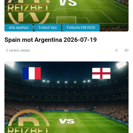
Alla speltips
Fotboll tips
Fotbolls-VM 2026
Spain mot Argentina 2026-07-19
3 veckor sedan
0
90