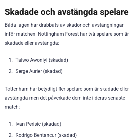
Skadade och avstängda spelare
Båda lagen har drabbats av skador och avstängningar
inför matchen. Nottingham Forest har två spelare som är
skadade eller avstängda:
Taiwo Awoniyi (skadad)
Serge Aurier (skadad)
Tottenham har betydligt fler spelare som är skadade eller
avstängda men det påverkade dem inte i deras senaste
match:
Ivan Perisic (skadad)
Rodrigo Bentancur (skadad)