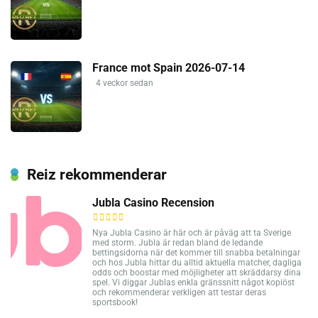
France mot Spain 2026-07-14
4 veckor sedan
Reiz rekommenderar
Jubla Casino Recension
Nya Jubla Casino är här och är påväg att ta Sverige
med storm. Jubla är redan bland de ledande
bettingsidorna när det kommer till snabba betalningar
och hos Jubla hittar du alltid aktuella matcher, dagliga
odds och boostar med möjligheter att skräddarsy dina
spel. Vi diggar Jublas enkla gränssnitt något kopiöst
och rekommenderar verkligen att testar deras
sportsbook!