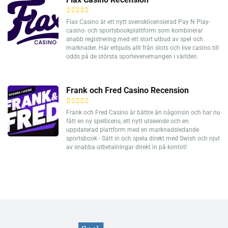
Flax Casino är ett nytt svensklicensierad Pay N Play-
casino- och sportsbookplattform som kombinerar
snabb registrering med ett stort utbud av spel och
marknader. Här erbjuds allt från slots och live casino till
odds på de största sportevenemangen i världen.
Frank och Fred Casino Recension
Frank och Fred Casino är bättre än någonsin och har nu
fått en ny spellicens, ett nytt utseende och en
uppdaterad plattform med en marknadsledande
sportsbook - Sätt in och spela direkt med Swish och njut
av snabba utbetalningar direkt in på kontot!