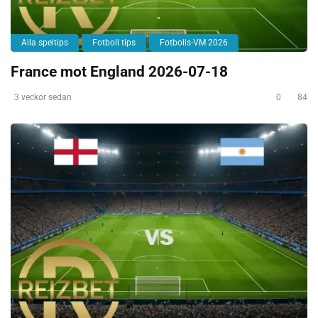
Alla speltips
Fotboll tips
Fotbolls-VM 2026
France mot England 2026-07-18
3 veckor sedan
0
84